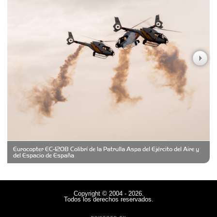
Carniceria y granja El Viejo Peña
Casa Berta
Clima Castelar
CONSERVAS YAMASIRO
Eurocopter EC-120B Colibrí de la Patrulla Aspa del Ejército del Aire y
Cubanico´s - Cubanitos Rellenos!
del Espacio de España
Damiano Men´s Club
Copyright © 2004 - 2026.
Todos los derechos reservados.