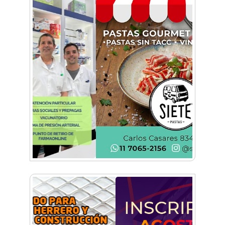
Vacaciones de Invierno: ciencia, experimentos
y shows de las Guerreras K-Pop en Castelar
La histórica FM En Tránsito cumple 39 años y
lo festejará con un fiestón en Auditorio Oeste
Sexo, deseo y vínculos: La Lic. Cecilia Ce llega a
Morón con "Encendé tu motor"
Silvia Villalba presentó Caudal Interno: "Tiene
que ver con el mensaje que quiero entregar
desde mi ser"
Planspiel: Conocé la experiencia educativa en
alemán que reunió a estudiantes de
Hurlingham y Quilmes
El día que Castelar creyó que Los Redondos
tocaban en el Club Argentino
Feria Conurbana: Resistencia Gráfica ante las
pantallas y lo intangible