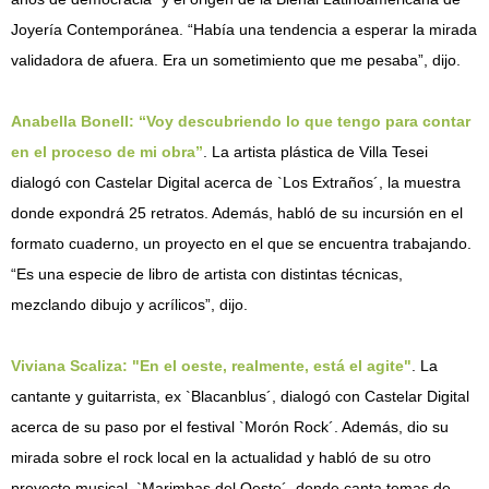
Joyería Contemporánea. “Había una tendencia a esperar la mirada
validadora de afuera. Era un sometimiento que me pesaba”, dijo.
Anabella Bonell: “Voy descubriendo lo que tengo para contar
en el proceso de mi obra”
. La artista plástica de Villa Tesei
dialogó con Castelar Digital acerca de `Los Extraños´, la muestra
donde expondrá 25 retratos. Además, habló de su incursión en el
formato cuaderno, un proyecto en el que se encuentra trabajando.
“Es una especie de libro de artista con distintas técnicas,
mezclando dibujo y acrílicos”, dijo.
Viviana Scaliza: "En el oeste, realmente, está el agite"
. La
cantante y guitarrista, ex `Blacanblus´, dialogó con Castelar Digital
acerca de su paso por el festival `Morón Rock´. Además, dio su
mirada sobre el rock local en la actualidad y habló de su otro
proyecto musical, `Marimbas del Oeste´, donde canta temas de