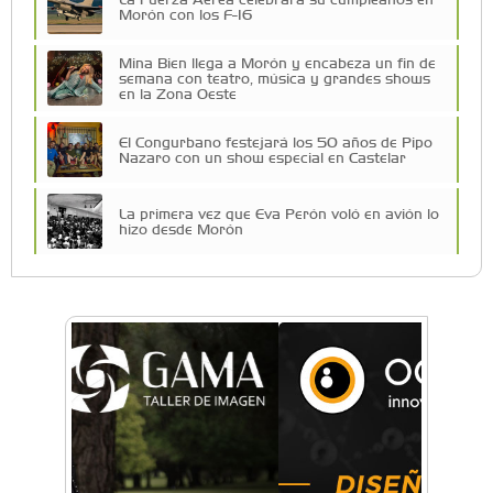
Morón con los F-16
Mina Bien llega a Morón y encabeza un fin de
semana con teatro, música y grandes shows
en la Zona Oeste
El Congurbano festejará los 50 años de Pipo
Nazaro con un show especial en Castelar
La primera vez que Eva Perón voló en avión lo
hizo desde Morón
Una compañía teatral de Castelar competirá
por el Premio FEBA Cultura
Mariana Croce: "Hoy las empresas necesitan
un asesoramiento integral para crecer con
seguridad"
Música, teatro, yoga, danza y mucho más:
Conocé todos los talleres para aprender y
disfrutar en la Zona Oeste