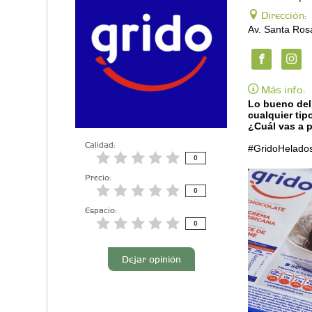
Dirección:
Av. Santa Ros
Más info:
Lo bueno del
cualquier tip
¿Cuál vas a p
Calidad:
#GridoHelados
0
Precio:
0
Espacio:
0
Dejar opinión