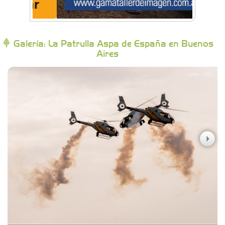
Bytec Academy
Galería: La Patrulla Aspa de España en Buenos
Aires
Campoy Federik - Productores Asesores de
Seguros
Carniceria y granja El Viejo Peña
Casa Berta
Clima Castelar
CONSERVAS YAMASIRO