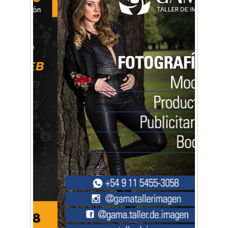
Arq. Horacio Alejandro Sánchez
Artística ApasionArte
Artística Catalina
Artística Veral
BAIC Ramos Mejía
Brisé Estudio de Danzas
Buenos Aires Equipar