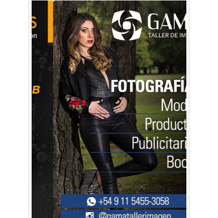
La primera vez que Eva Perón voló en avión lo
hizo desde Morón
Mariana Croce: "Hoy las empresas necesitan
un asesoramiento integral para crecer con
seguridad"
Música, teatro, yoga, danza y mucho más:
Conocé todos los talleres para aprender y
disfrutar en la Zona Oeste