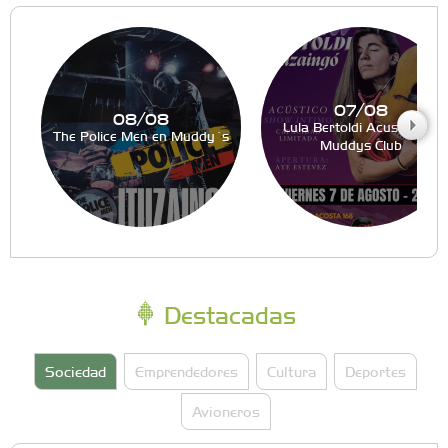
07/08
08/08
Lula Bertoldi Acustico en
The Police Men en Muddy´s
Muddys Club
Destacadas
Sociedad
Emprendedores
Cultura
Deportes
Avioneros