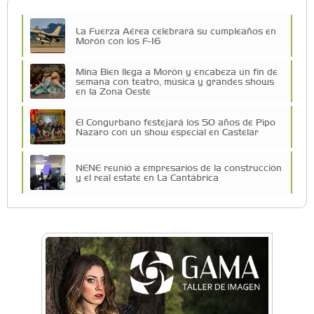
La Fuerza Aérea celebrará su cumpleaños en
Morón con los F-16
Mina Bien llega a Morón y encabeza un fin de
semana con teatro, música y grandes shows
en la Zona Oeste
El Congurbano festejará los 50 años de Pipo
Nazaro con un show especial en Castelar
NENE reunió a empresarios de la construcción
y el real estate en La Cantábrica
Una compañía teatral de Castelar competirá
por el Premio FEBA Cultura
La primera vez que Eva Perón voló en avión lo
hizo desde Morón
Mariana Croce: "Hoy las empresas necesitan
un asesoramiento integral para crecer con