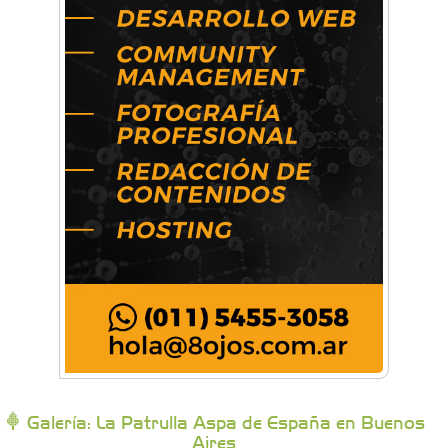
Artística Catalina
Artística Veral
BAIC Ramos Mejía
Brisé Estudio de Danzas
Buenos Aires Equipar
Bytec Academy
Galería: La Patrulla Aspa de España en Buenos
Aires