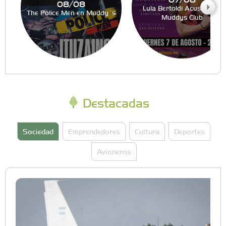
08/08
Lula Bertoldi Acustico en
The Police Men en Muddy´s
Muddys Club
Destacadas
Sociedad
Emprendedores
Cultura
Deportes
Avioneros