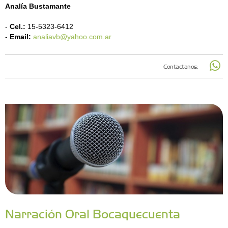
Analía Bustamante
-
Cel.:
15-5323-6412
-
Email:
analiavb@yahoo.com.ar
Contactanos:
Narración Oral Bocaquecuenta