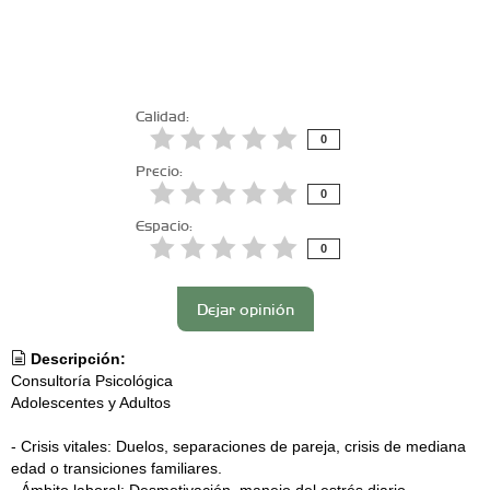
Calidad:
0
Precio:
0
Espacio:
0
Dejar opinión
Descripción:
Consultoría Psicológica
Adolescentes y Adultos
- Crisis vitales: Duelos, separaciones de pareja, crisis de mediana
edad o transiciones familiares.
- Ámbito laboral: Desmotivación, manejo del estrés diario,