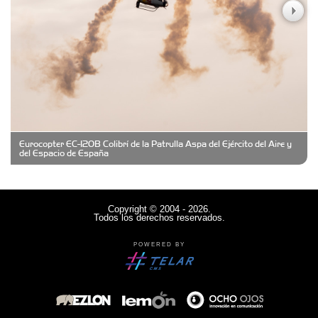
Clima Castelar
CONSERVAS YAMASIRO
Eurocopter EC-120B Colibrí de la Patrulla Aspa del Ejército del Aire y
Cubanico´s - Cubanitos Rellenos!
del Espacio de España
Damiano Men´s Club
Copyright © 2004 - 2026.
Todos los derechos reservados.
Denisi Market
POWERED BY
Deutsche Schule Hurlingham