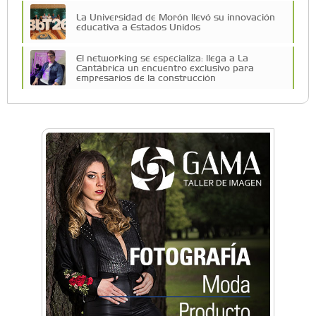
La Universidad de Morón llevó su innovación
educativa a Estados Unidos
El networking se especializa: llega a La
Cantábrica un encuentro exclusivo para
empresarios de la construcción
Una compañía teatral de Castelar competirá
por el Premio FEBA Cultura
La primera vez que Eva Perón voló en avión lo
hizo desde Morón
Mariana Croce: "Hoy las empresas necesitan
un asesoramiento integral para crecer con
seguridad"
La Fuerza Aérea celebrará su cumpleaños en
Morón con los F-16
Música, teatro, yoga, danza y mucho más:
Conocé todos los talleres para aprender y
disfrutar en la Zona Oeste