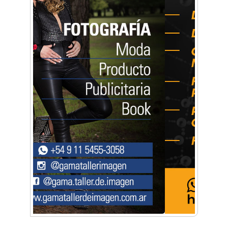
Artística ApasionArte
Artística Catalina
Artística Veral
BAIC Ramos Mejía
Brisé Estudio de Danzas
Buenos Aires Equipar
Bytec Academy