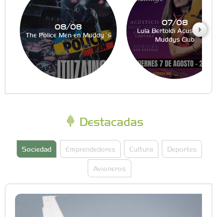
07/08
08/08
Lula Bertoldi Acustico en
The Police Men en Muddy´s
Muddys Club
Destacadas
Sociedad
Emprendedores
Cultura
Deportes
Avioneros