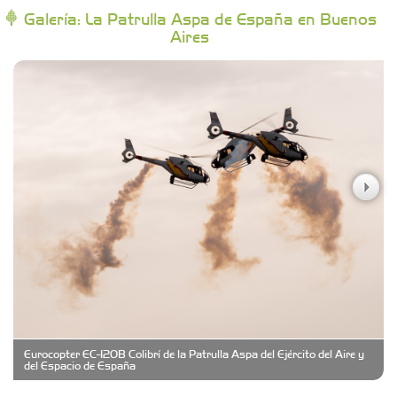
Galería: La Patrulla Aspa de España en Buenos
Aires
Campoy Federik - Productores Asesores de
Seguros
Carniceria y granja El Viejo Peña
Casa Berta
Clima Castelar
CONSERVAS YAMASIRO
Eurocopter EC-120B Colibrí de la Patrulla Aspa del Ejército del Aire y
Cubanico´s - Cubanitos Rellenos!
del Espacio de España