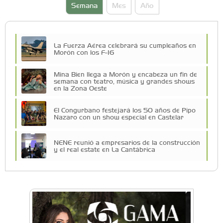
Semana
Mes
Año
La Fuerza Aérea celebrará su cumpleaños en
Morón con los F-16
Mina Bien llega a Morón y encabeza un fin de
semana con teatro, música y grandes shows
en la Zona Oeste
El Congurbano festejará los 50 años de Pipo
Nazaro con un show especial en Castelar
NENE reunió a empresarios de la construcción
y el real estate en La Cantábrica
Una compañía teatral de Castelar competirá
por el Premio FEBA Cultura
La primera vez que Eva Perón voló en avión lo
hizo desde Morón