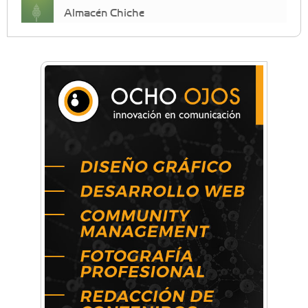
Almacén Chiche
Anahata - Tu comunidad de bienestar y
crecimiento personal
Arq. Horacio Alejandro Sánchez
Artística ApasionArte
Artística Catalina
Artística Veral
BAIC Ramos Mejía