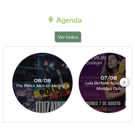
Agenda
Ver todos
07/08
08/08
Lula Bertoldi Acustico en
The Police Men en Muddy´s
Muddys Club