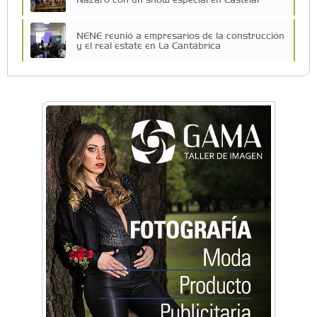
NENE reunió a empresarios de la construcción
y el real estate en La Cantábrica
Una compañía teatral de Castelar competirá
por el Premio FEBA Cultura
La primera vez que Eva Perón voló en avión lo
hizo desde Morón
Mariana Croce: "Hoy las empresas necesitan
un asesoramiento integral para crecer con
seguridad"
Música, teatro, yoga, danza y mucho más:
Conocé todos los talleres para aprender y
disfrutar en la Zona Oeste