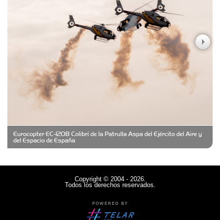
Casa Berta
Clima Castelar
CONSERVAS YAMASIRO
Eurocopter EC-120B Colibrí de la Patrulla Aspa del Ejército del Aire y
Cubanico´s - Cubanitos Rellenos!
del Espacio de España
Damiano Men´s Club
Copyright © 2004 - 2026.
Todos los derechos reservados.
Denisi Market
POWERED BY