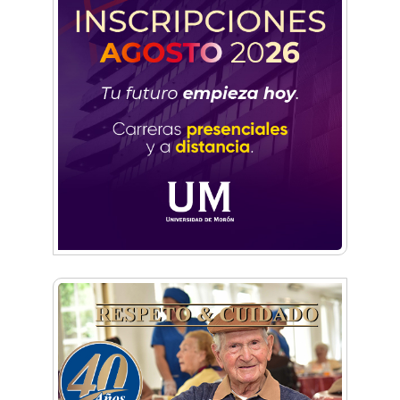
Pedaleando la vida, por Haydée Piteo
Un gaucho judio, por Graciela Sáez
Castelar Narco: conocé la nueva novela de
Jorge Colonna que juega con el lado oscuro
del Oeste
Principio, de Pablo Rivas
Blanco y negro, de Juan Carlos Piñeyro
Feliz como un niño, por Luis Sánchez
Berazategui