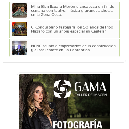
Mina Bien llega a Morón y encabeza un fin de
semana con teatro, música y grandes shows
en la Zona Oeste
El Congurbano festejará los 50 años de Pipo
Nazaro con un show especial en Castelar
NENE reunió a empresarios de la construcción
y el real estate en La Cantábrica
Una compañía teatral de Castelar competirá
por el Premio FEBA Cultura
La primera vez que Eva Perón voló en avión lo
hizo desde Morón
Mariana Croce: "Hoy las empresas necesitan
un asesoramiento integral para crecer con
seguridad"
Música, teatro, yoga, danza y mucho más:
Conocé todos los talleres para aprender y
disfrutar en la Zona Oeste