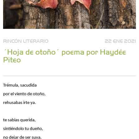
RINCÓN LITERARIO
22 ENE 2021
´Hoja de otoño´ poema por Haydée
Piteo
Trémula, sacudida
por el viento de otoño,
rehusabas irte ya.
te sabias querida,
sintiéndolo tu dueño,
no dejar de ser suya.