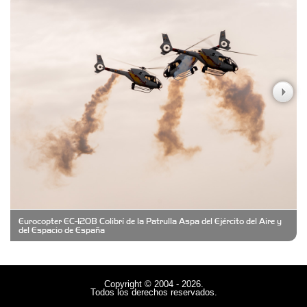
Carniceria y granja El Viejo Peña
Casa Berta
Clima Castelar
CONSERVAS YAMASIRO
Eurocopter EC-120B Colibrí de la Patrulla Aspa del Ejército del Aire y
Cubanico´s - Cubanitos Rellenos!
del Espacio de España
Damiano Men´s Club
Copyright © 2004 - 2026.
Todos los derechos reservados.