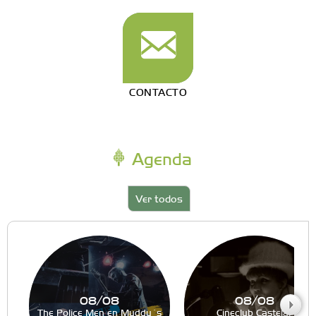
CONTACTO
Agenda
Ver todos
08/08
08/08
The Police Men en Muddy´s
Cineclub Castelar