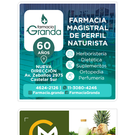
El médico de guardia, por Sandra Silvina Serra
Pedaleando la vida, por Haydée Piteo
Un gaucho judio, por Graciela Sáez
Castelar Narco: conocé la nueva novela de
Jorge Colonna que juega con el lado oscuro
del Oeste
Principio, de Pablo Rivas
Blanco y negro, de Juan Carlos Piñeyro
Feliz como un niño, por Luis Sánchez
Berazategui