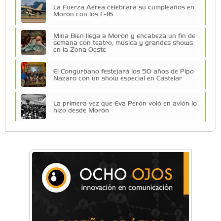
La Fuerza Aérea celebrará su cumpleaños en
Morón con los F-16
Mina Bien llega a Morón y encabeza un fin de
semana con teatro, música y grandes shows
en la Zona Oeste
El Congurbano festejará los 50 años de Pipo
Nazaro con un show especial en Castelar
La primera vez que Eva Perón voló en avión lo
hizo desde Morón
Una compañía teatral de Castelar competirá
por el Premio FEBA Cultura
Mariana Croce: "Hoy las empresas necesitan
un asesoramiento integral para crecer con
seguridad"
Música, teatro, yoga, danza y mucho más:
Conocé todos los talleres para aprender y
disfrutar en la Zona Oeste