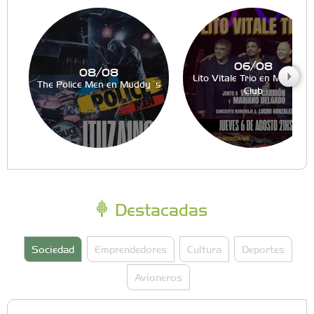
06/08
08/08
Lito Vitale Trio en Muddy´s
The Police Men en Muddy´s
Club
Destacadas
Sociedad
Emprendedores
Cultura
Deportes
Avioneros