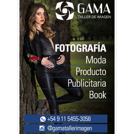
La primera vez que Eva Perón voló en avión lo
hizo desde Morón
Mariana Croce: "Hoy las empresas necesitan
un asesoramiento integral para crecer con
seguridad"
Música, teatro, yoga, danza y mucho más:
Conocé todos los talleres para aprender y
disfrutar en la Zona Oeste