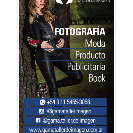
Artística ApasionArte
Artística Catalina
Artística Veral
BAIC Ramos Mejía
Brisé Estudio de Danzas
Buenos Aires Equipar