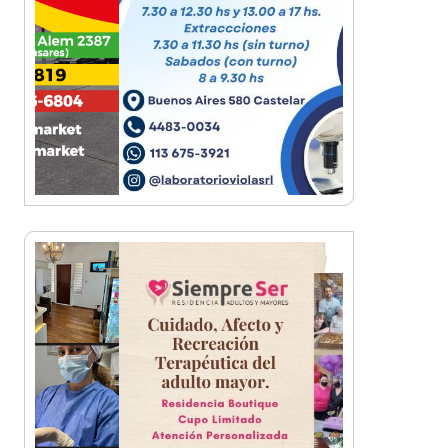
¡Sí, prometo! Miles de
estudiantes de Morón
prometieron lealtad a la
bandera
Empresas, emprendedores y
cultura se reunieron en Expo
Morón Se Muestra
Empezá a estudiar en agosto:
la Universidad de Morón abrió
las inscripciones para el
segundo cuatrimestre