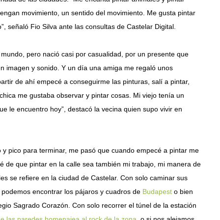
engan movimiento, un sentido del movimiento. Me gusta pintar
 señaló Fio Silva ante las consultas de Castelar Digital.
mundo, pero nació casi por casualidad, por un presente que
 en imagen y sonido. Y un día una amiga me regaló unos
artir de ahí empecé a conseguirme las pinturas, salí a pintar,
chica me gustaba observar y pintar cosas. Mi viejo tenía un
que le encuentro hoy”, destacó la vecina quien supo vivir en
ño y pico para terminar, me pasó que cuando empecé a pintar me
é de que pintar en la calle sea también mi trabajo, mi manera de
ales se refiere en la ciudad de Castelar. Con solo caminar sus
, podemos encontrar los pájaros y cuadros de
Budapest
o bien
egio Sagrado Corazón. Con solo recorrer el túnel de la estación
e las paredes homenajea al rock de la zona
, o si nos alejamos