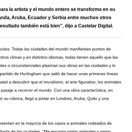
ara la artista y el mundo entero se transforma en su
olanda, Aruba, Ecuador y Serbia entre muchos otros
esultado también está bien", dijo a Castelar Digital.
hículos. Todas las ciudades del mundo manifiestan puntos de
otros climas y en distintos idiomas, todas tienen aquello que las
ntes o circunstanciales plasman sus obras en las ciudades y lo
el partido de Hurlingham que saltó de hacer unas primeras líneas
tal a descubrir que el muralismo, el arte figurativo, los animales
pasaje a recorrer el mundo. Con una obra característica, en
r su rúbrica, llegó a pintar en Londres, Aruba, Quito y una
esentan en la mayoría de los casos a animales rodeados de
fachada de las ciudades. “Me encanta pintar animales y pintar