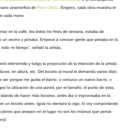
a mano anamórfica de
Piero Ojeda
. Empero, cada obra muestra el
n de cada mano.
ar en la calle, iba todos los fines de semana, trataba de
e un vecino y pintaba. Empecé a conocer gente que pintaba en la
odo mi tiempo”, señaló la artista.
rá intervenida y luego la proyección de la intención de la artista
uras, en altura, etc. Del boceto al mural le demanda varios días:
 ser porque me gusta el barrio, o conozco un nuevo barrio, o
por la ubicación de una pared, por el tamaño, el punto de vista,
tratando de hacer más bocetos, antes iba e improvisaba en la
r un boceto antes. Igual no siempre lo sigo, lo voy componiendo
colores que preparo en el lugar no son los mismos que pensé
ria”.