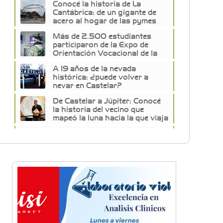
Conocé la historia de La
Cantábrica: de un gigante de
acero al hogar de las pymes
del oeste
Más de 2.500 estudiantes
participaron de la Expo de
Orientación Vocacional de la
Universidad de Morón
A 19 años de la nevada
histórica: ¿puede volver a
nevar en Castelar?
De Castelar a Júpiter: Conocé
la historia del vecino que
mapeó la luna hacia la que viaja
Castelar Digital
Dr. Omar Battilana: casi cuatro
décadas de odontología en
Castelar con una premisa que
no cambió
Emiliano Brancciari inauguró
"El Banquito de Norita", el
nuevo ciclo cultural de la Casa
Museo Nora Cortiñas
No funcionará el Ferrocarril
Sarmiento por cuatro días