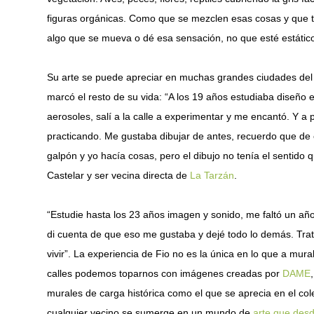
figuras orgánicas. Como que se mezclen esas cosas y que t
algo que se mueva o dé esa sensación, no que esté estático”,
Su arte se puede apreciar en muchas grandes ciudades del 
marcó el resto de su vida: “A los 19 años estudiaba diseño
aerosoles, salí a la calle a experimentar y me encantó. Y a p
practicando. Me gustaba dibujar de antes, recuerdo que de 
galpón y yo hacía cosas, pero el dibujo no tenía el sentido 
Castelar y ser vecina directa de
La Tarzán
.
“Estudie hasta los 23 años imagen y sonido, me faltó un a
di cuenta de que eso me gustaba y dejé todo lo demás. Trat
vivir”. La experiencia de Fio no es la única en lo que a mur
calles podemos toparnos con imágenes creadas por
DAME
murales de carga histórica como el que se aprecia en el col
cualquier vecino se sumerge en un mundo de
arte que desd