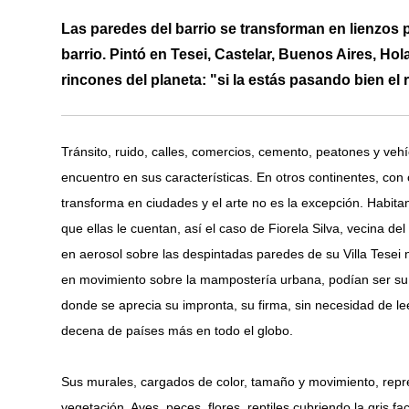
Las paredes del barrio se transforman en lienzos p
barrio. Pintó en Tesei, Castelar, Buenos Aires, H
rincones del planeta: "si la estás pasando bien el r
Tránsito, ruido, calles, comercios, cemento, peatones y ve
encuentro en sus características. En otros continentes, con 
transforma en ciudades y el arte no es la excepción. Habita
que ellas le cuentan, así el caso de Fiorela Silva, vecina d
en aerosol sobre las despintadas paredes de su Villa Tesei na
en movimiento sobre la mampostería urbana, podían ser su 
donde se aprecia su impronta, su firma, sin necesidad de lee
decena de países más en todo el globo.
Sus murales, cargados de color, tamaño y movimiento, repr
vegetación. Aves, peces, flores, reptiles cubriendo la gris 