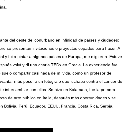
ina.
entante del oeste del conurbano en infinidad de países y ciudades:
pre se presentan invitaciones o proyectos copados para hacer. A
al y fui a pintar a algunos países de Europa, me eligieron. Estuve
Después volví y di una charla TEDx en Grecia. La experiencia fue
 suelo compartir casi nada de mi vida, como un profesor de
evantar más peso, o un fotógrafo que luchaba contra el cáncer de
de intercambiar con ellos. Se hizo en Kalamata, fue la primera
cto de arte público en Italia, después más oportunidades y se
con Bolivia, Perú, Ecuador, EEUU, Francia, Costa Rica, Serbia,