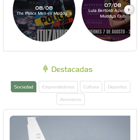
07/08
08/08
Lula Bertoldi Acustico en
The Police Men en Muddy´s
Muddys Club
Destacadas
Sociedad
Emprendedores
Cultura
Deportes
Avioneros