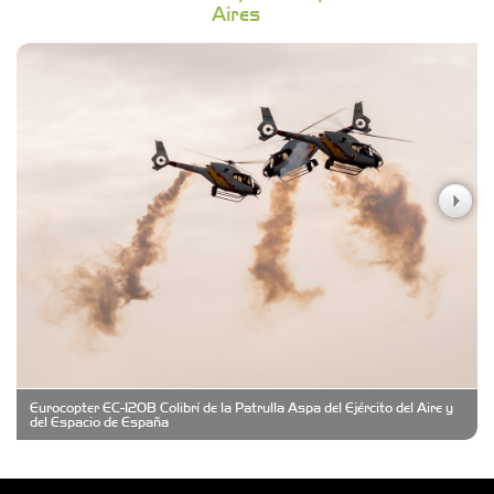
Aires
Campoy Federik - Productores Asesores de
Seguros
Carniceria y granja El Viejo Peña
Casa Berta
Clima Castelar
CONSERVAS YAMASIRO
Eurocopter EC-120B Colibrí de la Patrulla Aspa del Ejército del Aire y
Cubanico´s - Cubanitos Rellenos!
del Espacio de España
Damiano Men´s Club