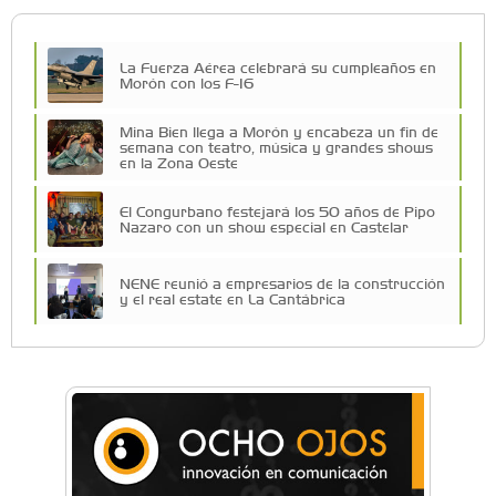
La Fuerza Aérea celebrará su cumpleaños en
Morón con los F-16
Mina Bien llega a Morón y encabeza un fin de
semana con teatro, música y grandes shows
en la Zona Oeste
El Congurbano festejará los 50 años de Pipo
Nazaro con un show especial en Castelar
NENE reunió a empresarios de la construcción
y el real estate en La Cantábrica
Una compañía teatral de Castelar competirá
por el Premio FEBA Cultura
La primera vez que Eva Perón voló en avión lo
hizo desde Morón
Mariana Croce: "Hoy las empresas necesitan