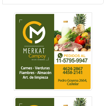
Lo que no dolía, por Paz Guevara
El médico de guardia, por Sandra Silvina Serra
Pedaleando la vida, por Haydée Piteo
Un gaucho judio, por Graciela Sáez
Castelar Narco: conocé la nueva novela de
Jorge Colonna que juega con el lado oscuro
del Oeste
Principio, de Pablo Rivas
Blanco y negro, de Juan Carlos Piñeyro