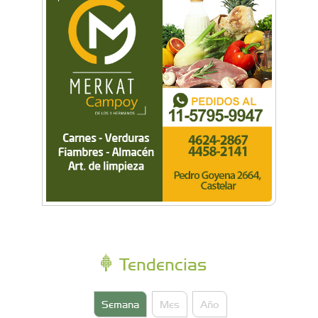
Feliz como un niño, por Luis Sánchez
Berazategui
Tendencias
Semana
Mes
Año