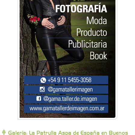
Artística Catalina
Artística Veral
BAIC Ramos Mejía
Brisé Estudio de Danzas
Buenos Aires Equipar
Bytec Academy
Galería: La Patrulla Aspa de España en Buenos