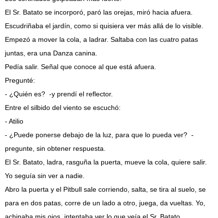
El Sr. Batato se incorporó, paró las orejas, miró hacia afuera.
Escudriñaba el jardín, como si quisiera ver más allá de lo visible.
Empezó a mover la cola, a ladrar. Saltaba con las cuatro patas
juntas, era una Danza canina.
Pedía salir. Señal que conoce al que está afuera.
Pregunté:
- ¿Quién es? -y prendí el reflector.
Entre el silbido del viento se escuchó:
- Atilio
- ¿Puede ponerse debajo de la luz, para que lo pueda ver? -
pregunte, sin obtener respuesta.
El Sr. Batato, ladra, rasguña la puerta, mueve la cola, quiere salir.
Yo seguía sin ver a nadie.
Abro la puerta y el Pitbull sale corriendo, salta, se tira al suelo, se
para en dos patas, corre de un lado a otro, juega, da vueltas. Yo,
achinaba mis ojos, intentaba ver lo que veía el Sr. Batato.