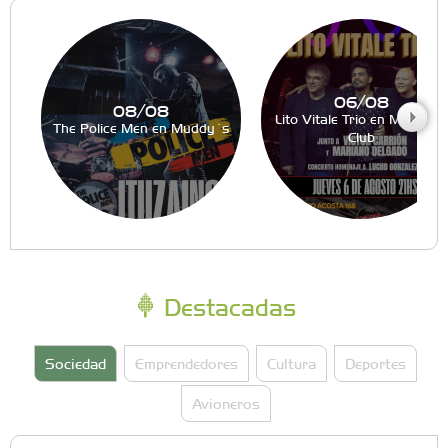
06/08
08/08
Lito Vitale Trio en Muddy´s
The Police Men en Muddy´s
Club
Destacadas
Sociedad
Emprendedores
Cultura
Deportes
Avioneros