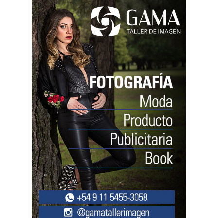
Una compañía teatral de Castelar competirá
por el Premio FEBA Cultura
La primera vez que Eva Perón voló en avión lo
hizo desde Morón
Mariana Croce: "Hoy las empresas necesitan
un asesoramiento integral para crecer con
seguridad"
Música, teatro, yoga, danza y mucho más:
Conocé todos los talleres para aprender y
disfrutar en la Zona Oeste