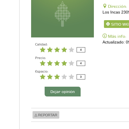
Dirección:
Los Incas 230
SITIO WE
Más info:
Actualizado: 
Calidad:
4
Precio:
4
Espacio:
3
Dejar opinión
REPORTAR