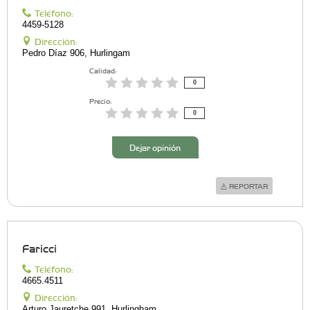
Teléfono:
4459-5128
Dirección:
Pedro Dí­az 906, Hurlingam
Calidad:
0
Precio:
0
Dejar opinión
REPORTAR
Faricci
Teléfono:
4665.4511
Dirección:
Arturo Jauretche 991, Hurlingham