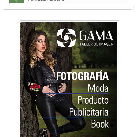
Anahata - Tu comunidad de bienestar y
crecimiento personal
Arq. Horacio Alejandro Sánchez
Artística ApasionArte
Artística Catalina
Artística Veral
BAIC Ramos Mejía