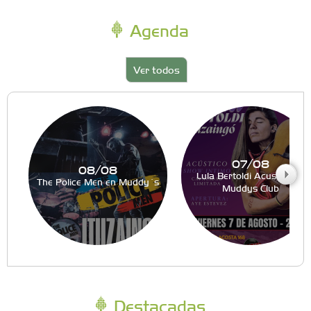
Agenda
Ver todos
07/08
08/08
Lula Bertoldi Acustico en
The Police Men en Muddy´s
Muddys Club
Destacadas