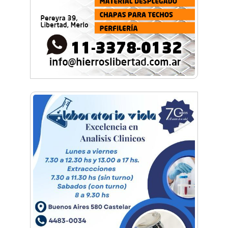
impulsa la inclusión de la mujer en la aviación
Festival aéreo: El cielo de General Rodríguez se
llenó de aviones
Festival aéreo: llega la Convención en Vuelo de
aviones experimentales
Hangar Zero: Conocé el primer museo
aeronáutico privado del país
Conocé a la Escuadrilla Histórica que opera
desde la Base de Morón