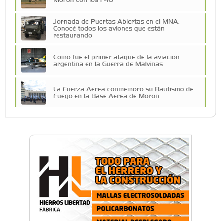
Jornada de Puertas Abiertas en el MNA:
Conocé todos los aviones que están
restaurando
Cómo fue el primer ataque de la aviación
argentina en la Guerra de Malvinas
La Fuerza Aérea conmemoró su Bautismo de
Fuego en la Base Aérea de Morón
Morón impulsa su polo aeronáutico con la
nueva Mesa Aeronáutica
El Museo Nacional de Aeronáutica recordó la
Guerra de Malvinas con una visita guiada
especial
Morón: Conocé los aviones que combatieron
en la Guerra de Malvinas
Cielos Abiertos: Morón fue sede del evento que