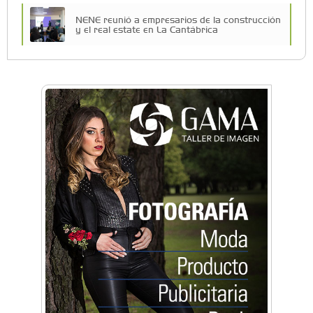
NENE reunió a empresarios de la construcción
y el real estate en La Cantábrica
La primera vez que Eva Perón voló en avión lo
hizo desde Morón
Una compañía teatral de Castelar competirá
por el Premio FEBA Cultura
Mariana Croce: "Hoy las empresas necesitan
un asesoramiento integral para crecer con
seguridad"
Música, teatro, yoga, danza y mucho más:
Conocé todos los talleres para aprender y
disfrutar en la Zona Oeste