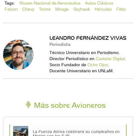
Tags:
Museo Nacional de Aeronáutica
Autos Clásicos
Falcon
Chevy
Torino
Mirage
Skyhawk
Hercules
Fitito
LEANDRO FERNÁNDEZ VIVAS
Periodista
Técnico Universitario en Periodismo.
Director Periodístico en
Castelar Digital
.
Socio Fundador de
Ocho Ojos
.
Docente Universitario en UNLaM.
Más sobre Avioneros
La Fuerza Aérea celebrará su cumpleaños en
Morón con los F-16