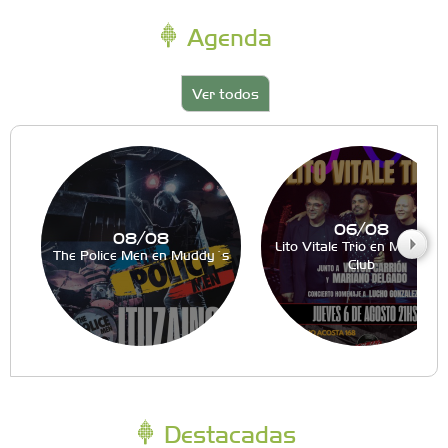
Agenda
Ver todos
06/08
08/08
Lito Vitale Trio en Muddy´s
The Police Men en Muddy´s
Club
Destacadas