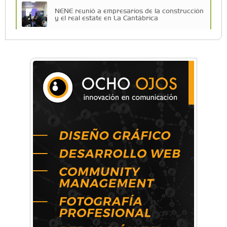
NENE reunió a empresarios de la construcción
y el real estate en La Cantábrica
La Universidad de Morón llevó su innovación
educativa a Estados Unidos
Una compañía teatral de Castelar competirá
por el Premio FEBA Cultura
La primera vez que Eva Perón voló en avión lo
hizo desde Morón
Mariana Croce: "Hoy las empresas necesitan
un asesoramiento integral para crecer con
seguridad"
Música, teatro, yoga, danza y mucho más:
Conocé todos los talleres para aprender y
disfrutar en la Zona Oeste