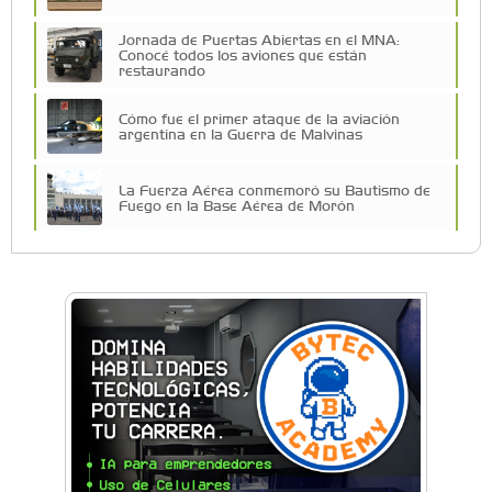
Jornada de Puertas Abiertas en el MNA:
Conocé todos los aviones que están
restaurando
Cómo fue el primer ataque de la aviación
argentina en la Guerra de Malvinas
La Fuerza Aérea conmemoró su Bautismo de
Fuego en la Base Aérea de Morón
Morón impulsa su polo aeronáutico con la
nueva Mesa Aeronáutica
Morón: Conocé los aviones que combatieron
en la Guerra de Malvinas
Cielos Abiertos: Morón fue sede del evento que
impulsa la inclusión de la mujer en la aviación
Festival aéreo: El cielo de General Rodríguez se
llenó de aviones