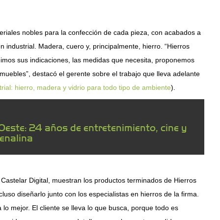
teriales nobles para la confección de cada pieza, con acabados a
 industrial. Madera, cuero y, principalmente, hierro. “Hierros
guimos sus indicaciones, las medidas que necesita, proponemos
muebles”, destacó el gerente sobre el trabajo que lleva adelante
rial: hierro, madera y vidrio para todo tipo de ambiente
).
Oeste: 24 años de entretenimiento, cine y
enalina
 Castelar Digital, muestran los productos terminados de Hierros
uso diseñarlo junto con los especialistas en hierros de la firma.
 lo mejor. El cliente se lleva lo que busca, porque todo es