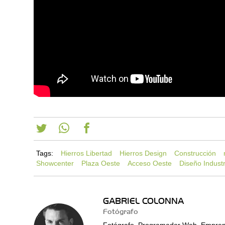
Tags:
Hierros Libertad
Hierros Design
Construcción
Showcenter
Plaza Oeste
Acceso Oeste
Diseño Industr
GABRIEL COLONNA
Fotógrafo