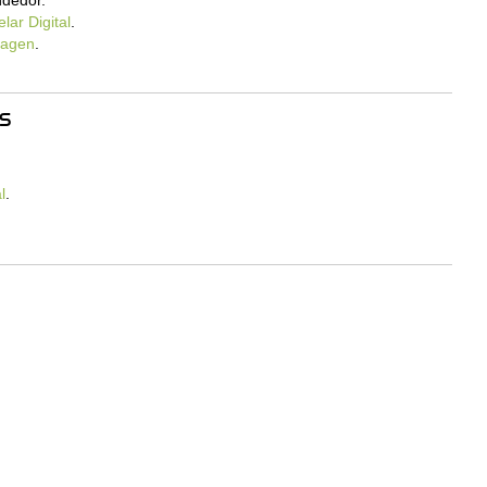
dedor.
lar Digital
.
magen
.
S
l
.