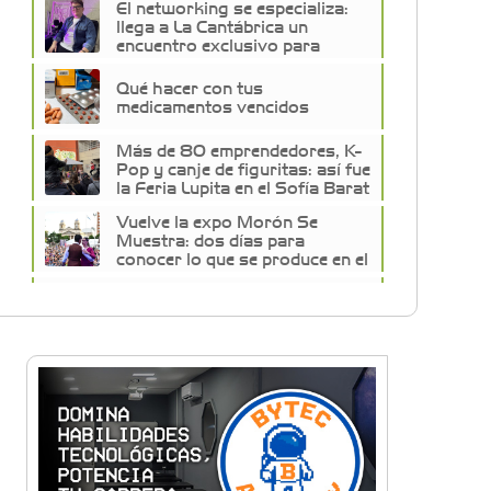
El networking se especializa:
llega a La Cantábrica un
encuentro exclusivo para
empresarios de la construcción
Qué hacer con tus
medicamentos vencidos
Más de 80 emprendedores, K-
Pop y canje de figuritas: así fue
la Feria Lupita en el Sofía Barat
Vuelve la expo Morón Se
Muestra: dos días para
conocer lo que se produce en el
distrito
Historias con Toque
Venezolano: Tequeños, la
esencia del sabor y la alegría
en un bocado
Build With AI: Google
Developer Groups Castelar
llevó charlas de IA a BYTEC
Lunettes de vegetales y
corazón de mozzarella: El paso
a paso para una pasta de autor