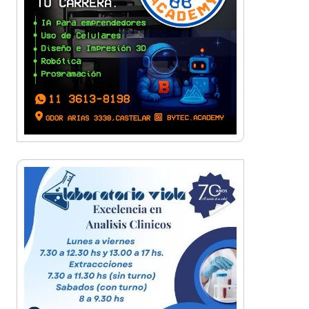
Una organización en
expansión: Pamela Álvarez y
su enfoque integral en seguros
La mejor berenjena en
escabeche está en la Zona
Oeste
Viva Fest llenó la plaza San
Martín de Haedo con música,
feria y familias