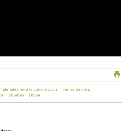
materiales para la construcción
hierros de obra
ial
Muebles
Drone