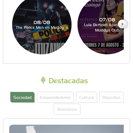
07/08
08/08
Lula Bertoldi Acustico en
The Police Men en Muddy´s
Muddys Club
Destacadas
Sociedad
Emprendedores
Cultura
Deportes
Avioneros