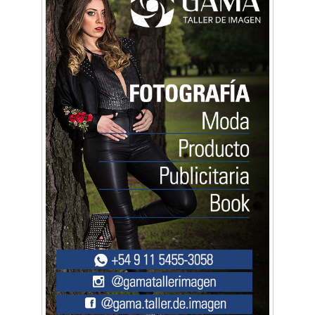
hizo desde Morón
Mariana Croce: "Hoy las empresas necesitan
un asesoramiento integral para crecer con
seguridad"
Música, teatro, yoga, danza y mucho más:
Conocé todos los talleres para aprender y
disfrutar en la Zona Oeste