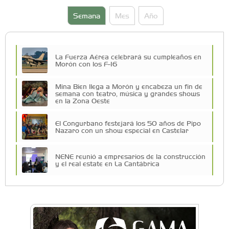
Semana
Mes
Año
La Fuerza Aérea celebrará su cumpleaños en
Morón con los F-16
Mina Bien llega a Morón y encabeza un fin de
semana con teatro, música y grandes shows
en la Zona Oeste
El Congurbano festejará los 50 años de Pipo
Nazaro con un show especial en Castelar
NENE reunió a empresarios de la construcción
y el real estate en La Cantábrica
Una compañía teatral de Castelar competirá
por el Premio FEBA Cultura
La primera vez que Eva Perón voló en avión lo