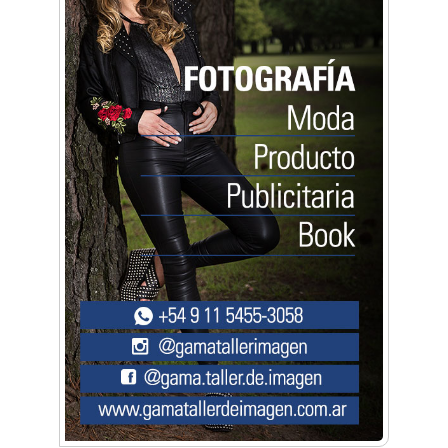
Artística ApasionArte
Artística Catalina
Artística Veral
BAIC Ramos Mejía
Brisé Estudio de Danzas
Buenos Aires Equipar