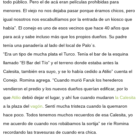
todo público. Pero el de acá eran películas prohibidas para
menores. El viejo no nos dejaba pasar porque éramos chicos, pero
igual nosotros nos escabullíamos por la entrada de un kiosco que
había”. El conejo es uno de esos vecinos que hace 40 años que
para acá y sabe incluso más que los propios dueños. Su padre
tenía una panadería al lado del local de Palo´s.
“Era un tipo de mucha plata el Turco. Tenía el bar de la esquina
llamado “El Bar del Tío” y el terreno donde estaba antes la
Calesita, también era suyo, y se lo había cedido a Atilio” cuenta el
Conejo. Romina agrega. “Cuando murió Faruk los herederos
vendieron el predio y los nuevos dueños querían edificar, por lo
que
Atilio
debió dejar el lugar, y ahí fue cuando mudaron
la Calesita
a la plaza del
vagón
. Sentí mucha tristeza cuando la quemaron
hace poco. Todos tenemos muchos recuerdos de esa Calesita, yo
me acuerdo de cuando nos robábamos la sortija” se ríe Romina
recordando las travesuras de cuando era chica.