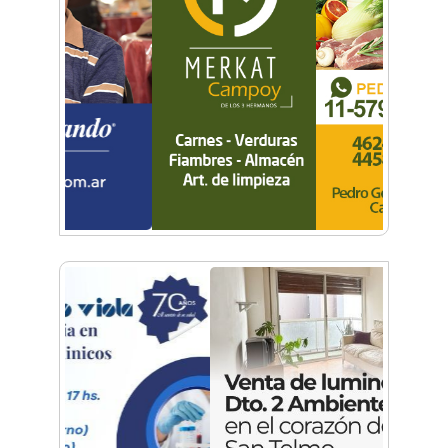
Historias con Toque Venezolano: Tequeños, la
esencia del sabor y la alegría en un bocado
Build With AI: Google Developer Groups
Castelar llevó charlas de IA a BYTEC
Lunettes de vegetales y corazón de
mozzarella: El paso a paso para una pasta de
autor
Una organización en expansión: Pamela
Álvarez y su enfoque integral en seguros
La mejor berenjena en escabeche está en la
Zona Oeste
Viva Fest llenó la plaza San Martín de Haedo
con música, feria y familias