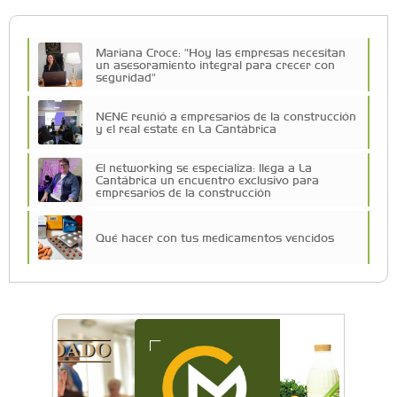
Mariana Croce: "Hoy las empresas necesitan
un asesoramiento integral para crecer con
seguridad"
NENE reunió a empresarios de la construcción
y el real estate en La Cantábrica
El networking se especializa: llega a La
Cantábrica un encuentro exclusivo para
empresarios de la construcción
Qué hacer con tus medicamentos vencidos
Más de 80 emprendedores, K-Pop y canje de
figuritas: así fue la Feria Lupita en el Sofía
Barat
Vuelve la expo Morón Se Muestra: dos días
para conocer lo que se produce en el distrito