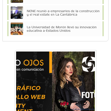
NENE reunió a empresarios de la construcción
y el real estate en La Cantábrica
La Universidad de Morón llevó su innovación
educativa a Estados Unidos
Una compañía teatral de Castelar competirá
por el Premio FEBA Cultura
La primera vez que Eva Perón voló en avión lo
hizo desde Morón
Mariana Croce: "Hoy las empresas necesitan
un asesoramiento integral para crecer con
seguridad"
Música, teatro, yoga, danza y mucho más:
Conocé todos los talleres para aprender y
disfrutar en la Zona Oeste