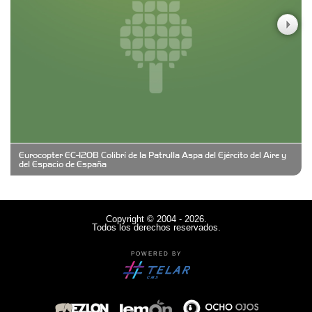
Casa Berta
Clima Castelar
CONSERVAS YAMASIRO
Eurocopter EC-120B Colibrí de la Patrulla Aspa del Ejército del Aire y
Cubanico´s - Cubanitos Rellenos!
del Espacio de España
Damiano Men´s Club
Copyright © 2004 - 2026.
Todos los derechos reservados.
Denisi Market
POWERED BY
Deutsche Schule Hurlingham