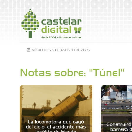
MIÉRCOLES 5 DE AGOSTO DE 2026
Notas sobre: "Túnel"
La locomotora que cayó
Construirá
del cielo: el accidente más
barrera 
insólito de Haedo