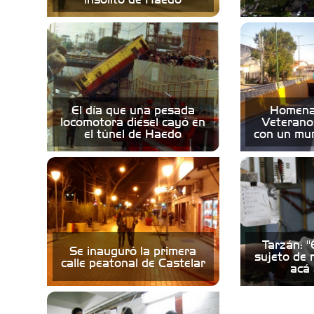
El día que una pesada
Homenaj
locomotora diesel cayó en
Veterano
el túnel de Haedo
con un mur
Tarzán: "
Se inauguró la primera
sujeto de 
calle peatonal de Castelar
acá 