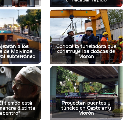
earán a los
Conocé la tuneladora que
s de Malvinas
construye las cloacas de
al subterráneo
Morón
El tiempo está
Proyectan puentes y
manera distinta
túneles en Castelar y
adentro"
Morón