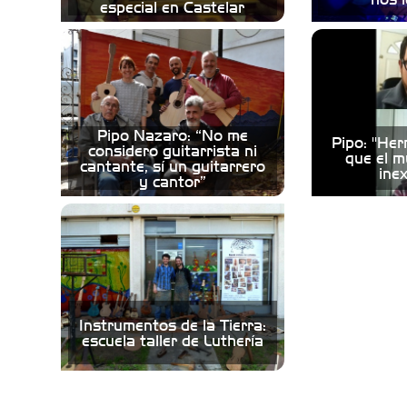
especial en Castelar
Pipo Nazaro: “No me
Pipo: "He
considero guitarrista ni
que el m
cantante, sí un guitarrero
inex
y cantor”
Instrumentos de la Tierra:
escuela taller de Luthería