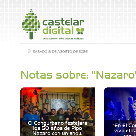
SÁBADO 8 DE AGOSTO DE 2026
Notas sobre: "Nazaro
El Congurbano festejará
“En El Co
los 50 años de Pipo
vivo el c
Nazaro con un show
nos i