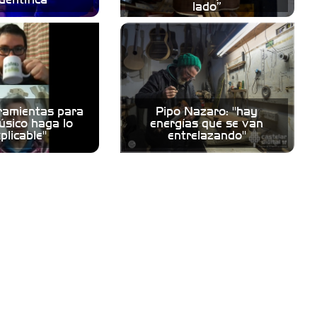
lado”
rramientas para
Pipo Nazaro: "hay
úsico haga lo
energías que se van
plicable"
entrelazando"