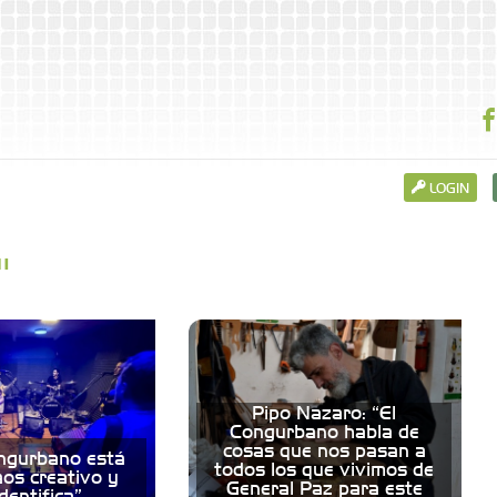
LOGIN
"
Pipo Nazaro: “El
Congurbano habla de
cosas que nos pasan a
ngurbano está
todos los que vivimos de
aos creativo y
General Paz para este
dentifica”