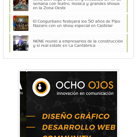
semana con teatro, música y grandes shows
en la Zona Oeste
El Congurbano festejará los 50 años de Pipo
Nazaro con un show especial en Castelar
NENE reunió a empresarios de la construcción
y el real estate en La Cantábrica
Una compañía teatral de Castelar competirá
por el Premio FEBA Cultura
La primera vez que Eva Perón voló en avión lo
hizo desde Morón
Mariana Croce: "Hoy las empresas necesitan
un asesoramiento integral para crecer con
seguridad"
Música, teatro, yoga, danza y mucho más:
Conocé todos los talleres para aprender y
disfrutar en la Zona Oeste