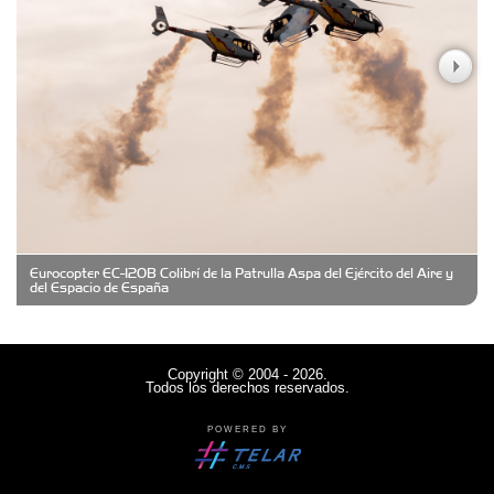
Casa Berta
Clima Castelar
CONSERVAS YAMASIRO
Eurocopter EC-120B Colibrí de la Patrulla Aspa del Ejército del Aire y
Cubanico´s - Cubanitos Rellenos!
del Espacio de España
Damiano Men´s Club
Copyright © 2004 - 2026.
Todos los derechos reservados.
Denisi Market
POWERED BY