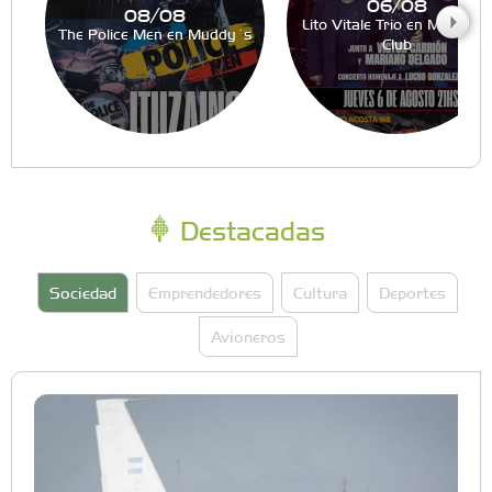
06/08
08/08
Lito Vitale Trio en Muddy´s
The Police Men en Muddy´s
Club
Destacadas
Sociedad
Emprendedores
Cultura
Deportes
Avioneros