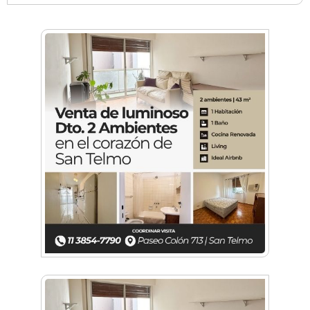
Vacaciones de Invierno: ciencia, experimentos
y shows de las Guerreras K-Pop en Castelar
La histórica FM En Tránsito cumple 39 años y
lo festejará con un fiestón en Auditorio Oeste
Visita guiada a la Catedral de Morón, el plan
destacado para este fin de semana
Sexo, deseo y vínculos: La Lic. Cecilia Ce llega a
Morón con "Encendé tu motor"
Silvia Villalba presentó Caudal Interno: "Tiene
que ver con el mensaje que quiero entregar
desde mi ser"
Planspiel: Conocé la experiencia educativa en
alemán que reunió a estudiantes de
Hurlingham y Quilmes
El día que Castelar creyó que Los Redondos
tocaban en el Club Argentino