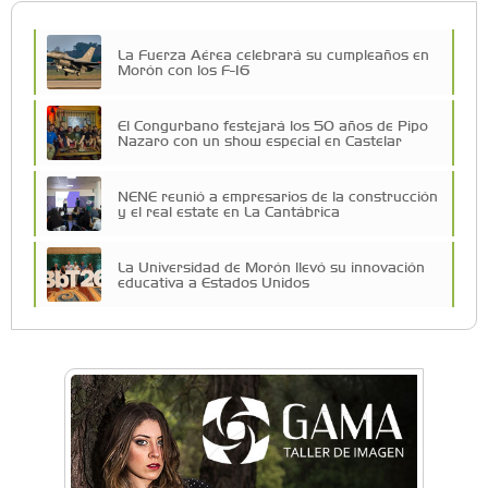
La Fuerza Aérea celebrará su cumpleaños en
Morón con los F-16
El Congurbano festejará los 50 años de Pipo
Nazaro con un show especial en Castelar
NENE reunió a empresarios de la construcción
y el real estate en La Cantábrica
La Universidad de Morón llevó su innovación
educativa a Estados Unidos
Una compañía teatral de Castelar competirá
por el Premio FEBA Cultura
La primera vez que Eva Perón voló en avión lo
hizo desde Morón
Mariana Croce: "Hoy las empresas necesitan
un asesoramiento integral para crecer con