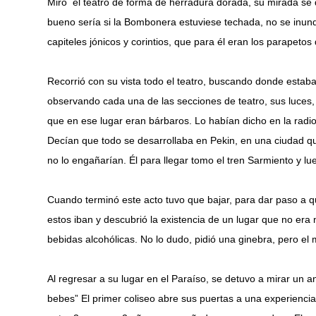
Miró el teatro de forma de herradura dorada, su mirada se di
bueno sería si la Bombonera estuviese techada, no se inunda
capiteles jónicos y corintios, que para él eran los parapetos 
Recorrió con su vista todo el teatro, buscando donde estaba 
observando cada una de las secciones de teatro, sus luces
que en ese lugar eran bárbaros. Lo habían dicho en la radio y
Decían que todo se desarrollaba en Pekin, en una ciudad que
no lo engañarían. Él para llegar tomo el tren Sarmiento y lu
Cuando terminó este acto tuvo que bajar, para dar paso a 
estos iban y descubrió la existencia de un lugar que no era 
bebidas alcohólicas. No lo dudo, pidió una ginebra, pero el 
Al regresar a su lugar en el Paraíso, se detuvo a mirar un an
bebes” El primer coliseo abre sus puertas a una experienc