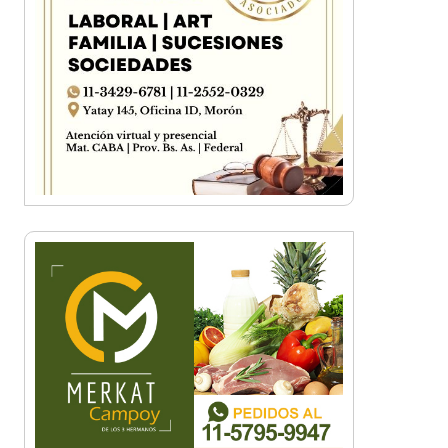
Principio, de Pablo Rivas
Blanco y negro, de Juan Carlos
Piñeyro
Feliz como un niño, por Luis
Sánchez Berazategui