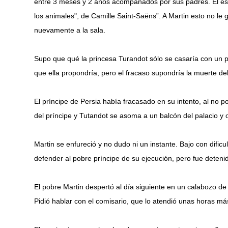
entre 3 meses y 2 años acompañados por sus padres. El esp
los animales", de Camille Saint-Saëns”. A Martin esto no le 
nuevamente a la sala.
Supo que qué la princesa Turandot sólo se casaría con un p
que ella propondría, pero el fracaso supondría la muerte de
El príncipe de Persia había fracasado en su intento, al no p
del príncipe y Tutandot se asoma a un balcón del palacio y o
Martin se enfureció y no dudo ni un instante. Bajo con dificu
defender al pobre príncipe de su ejecución, pero fue detenid
El pobre Martin despertó al día siguiente en un calabozo de 
Pidió hablar con el comisario, que lo atendió unas horas má