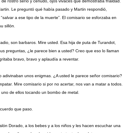
 de rostro serio y ceñudo, ojos vivaces que demostraba frialdad.
 Martin. Le preguntó qué había pasado y Martin respondió,
“salvar a ese tipo de la muerte”. El comisario se esforzaba en
u sillón.
radio, son barbaros. Mire usted. Esa hija de puta de Turandot,
sus preguntas, ¿le parece bien a usted? Creo que eso lo llaman
gritaba bravo, bravo y aplaudía a reventar.
o adivinaban unos enigmas. ¿A usted le parece señor comisario?
tar. Mire comisario si por no acertar, nos van a matar a todos.
 uno de ellos tocando un bombo de metal.
 acuerdo que paso.
lón Dorado, a los bebes y a los niños y les hacen escuchar una