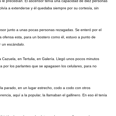
 le precedían. El ascensor tenía una capacidad de diez personas
 volvía a extenderse y él quedaba siempre por su cortesía, sin
nsor junto a unas pocas personas rezagadas. Se enteró por el
ya ofensa esta, para un bostero como él, estuvo a punto de
r un escándalo.
a Cazuela, en Tertulia, en Galería. Llegó unos pocos minutos
a por los parlantes que se apagasen los celulares, para no
rla parado, en un lugar estrecho, codo a codo con otros
ncia, aquí a la popular, la llamaban el gallinero. En eso él tenía