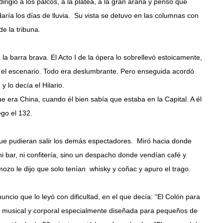
rigió a los palcos, a la platea, a la gran araña y pensó que
ría los días de lluvia. Su vista se detuvo en las columnas con
de la tribuna.
la barra brava. El Acto I de la ópera lo sobrellevó estoicamente,
, el escenario. Todo era deslumbrante. Pero enseguida acordó
 lo decía el Hilario.
 era China, cuando él bien sabía que estaba en la Capital. A él
ego el 132.
que pudieran salir los demás espectadores. Miró hacia donde
ni bar, ni confitería, sino un despacho donde vendían café y
mozo le dijo que solo tenían whisky y coñac y apuro el trago.
uncio que lo leyó con dificultad, en el que decía: “El Colón para
ia musical y corporal especialmente diseñada para pequeños de