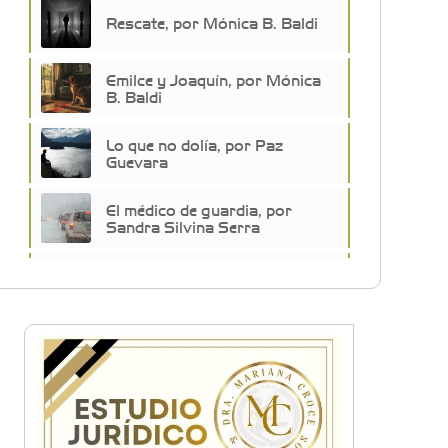
Rescate, por Mónica B. Baldi
Emilce y Joaquín, por Mónica
B. Baldi
Lo que no dolía, por Paz
Guevara
El médico de guardia, por
Sandra Silvina Serra
Pedaleando la vida, por Haydée
Piteo
Un gaucho judio, por Graciela
Sáez
Castelar Narco: conocé la
nueva novela de Jorge Colonna
que juega con el lado oscuro
del Oeste