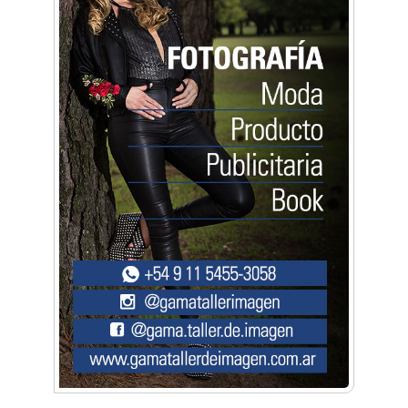
Artística ApasionArte
Artística Catalina
Artística Veral
BAIC Ramos Mejía
Brisé Estudio de Danzas
Buenos Aires Equipar
Bytec Academy