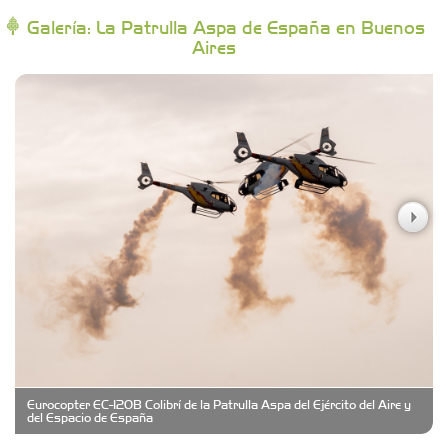
Galería: La Patrulla Aspa de España en Buenos
Aires
Campoy Federik - Productores Asesores de
Seguros
Carniceria y granja El Viejo Peña
Casa Berta
Clima Castelar
CONSERVAS YAMASIRO
Eurocopter EC-120B Colibrí de la Patrulla Aspa del Ejército del Aire y
Cubanico´s - Cubanitos Rellenos!
del Espacio de España