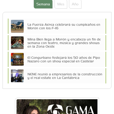
Semana
Mes
Año
La Fuerza Aérea celebrará su cumpleaños en
Morón con los F-16
Mina Bien llega a Morón y encabeza un fin de
semana con teatro, música y grandes shows
en la Zona Oeste
El Congurbano festejará los 50 años de Pipo
Nazaro con un show especial en Castelar
NENE reunió a empresarios de la construcción
y el real estate en La Cantábrica
Una compañía teatral de Castelar competirá
por el Premio FEBA Cultura
La primera vez que Eva Perón voló en avión lo
hizo desde Morón