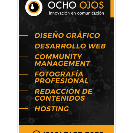
Arq. Horacio Alejandro Sánchez
Artística ApasionArte
Artística Catalina
Artística Veral
BAIC Ramos Mejía
Brisé Estudio de Danzas