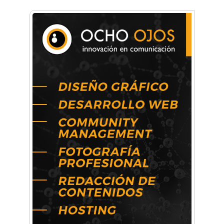
por el Premio FEBA Cultura
La primera vez que Eva Perón voló en avión lo
hizo desde Morón
Mariana Croce: "Hoy las empresas necesitan
un asesoramiento integral para crecer con
seguridad"
Música, teatro, yoga, danza y mucho más:
Conocé todos los talleres para aprender y
disfrutar en la Zona Oeste