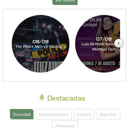
07/08
08/08
Lula Bertoldi Acustico en
The Police Men en Muddy´s
Muddys Club
Destacadas
Sociedad
Emprendedores
Cultura
Deportes
Avioneros