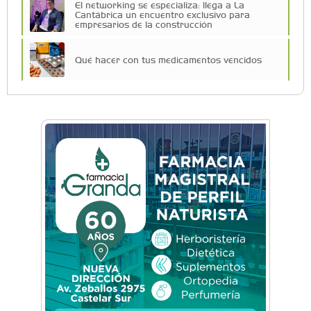
El networking se especializa: llega a La
Cantábrica un encuentro exclusivo para
empresarios de la construcción
Qué hacer con tus medicamentos vencidos
Más de 80 emprendedores, K-Pop y canje de
figuritas: así fue la Feria Lupita en el Sofía
Barat
Vuelve la expo Morón Se Muestra: dos días
para conocer lo que se produce en el distrito
Historias con Toque Venezolano: Tequeños, la
esencia del sabor y la alegría en un bocado
Build With AI: Google Developer Groups
Castelar llevó charlas de IA a BYTEC
Lunettes de vegetales y corazón de
mozzarella: El paso a paso para una pasta de
autor