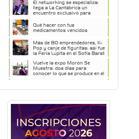
El networking se especializa:
llega a La Cantábrica un
encuentro exclusivo para
empresarios de la construcción
Qué hacer con tus
medicamentos vencidos
Más de 80 emprendedores, K-
Pop y canje de figuritas: así fue
la Feria Lupita en el Sofía Barat
Vuelve la expo Morón Se
Muestra: dos días para
conocer lo que se produce en el
distrito
Historias con Toque
Venezolano: Tequeños, la
esencia del sabor y la alegría
en un bocado
Build With AI: Google
Developer Groups Castelar
llevó charlas de IA a BYTEC
Lunettes de vegetales y
corazón de mozzarella: El paso
a paso para una pasta de autor