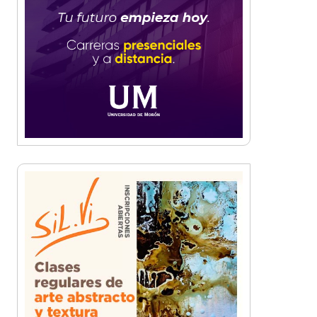
Una organización en
expansión: Pamela Álvarez y
su enfoque integral en seguros
La mejor berenjena en
escabeche está en la Zona
Oeste
Viva Fest llenó la plaza San
Martín de Haedo con música,
feria y familias