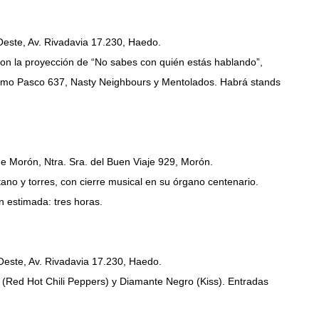
 Oeste, Av. Rivadavia 17.230, Haedo.
on la proyección de “No sabes con quién estás hablando”,
omo Pasco 637, Nasty Neighbours y Mentolados. Habrá stands
de Morón, Ntra. Sra. del Buen Viaje 929, Morón.
tano y torres, con cierre musical en su órgano centenario.
ón estimada: tres horas.
Oeste, Av. Rivadavia 17.230, Haedo.
 (Red Hot Chili Peppers) y Diamante Negro (Kiss). Entradas