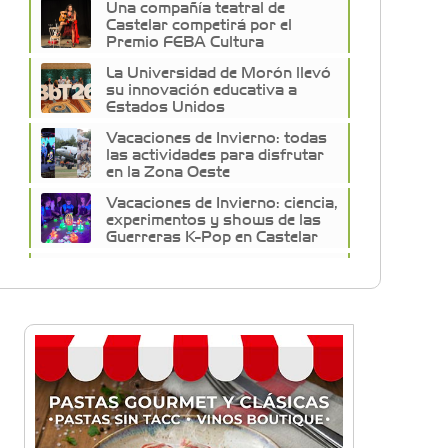
Una compañía teatral de
Castelar competirá por el
Premio FEBA Cultura
La Universidad de Morón llevó
su innovación educativa a
Estados Unidos
Vacaciones de Invierno: todas
las actividades para disfrutar
en la Zona Oeste
Vacaciones de Invierno: ciencia,
experimentos y shows de las
Guerreras K-Pop en Castelar
La histórica FM En Tránsito
cumple 39 años y lo festejará
con un fiestón en Auditorio
Oeste
Sexo, deseo y vínculos: La Lic.
Cecilia Ce llega a Morón con
"Encendé tu motor"
Silvia Villalba presentó Caudal
Interno: "Tiene que ver con el
mensaje que quiero entregar
desde mi ser"