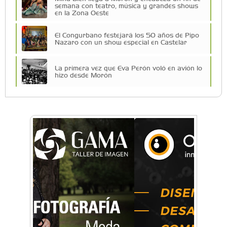
semana con teatro, música y grandes shows
en la Zona Oeste
El Congurbano festejará los 50 años de Pipo
Nazaro con un show especial en Castelar
La primera vez que Eva Perón voló en avión lo
hizo desde Morón
Una compañía teatral de Castelar competirá
por el Premio FEBA Cultura
Mariana Croce: "Hoy las empresas necesitan
un asesoramiento integral para crecer con
seguridad"
Música, teatro, yoga, danza y mucho más:
Conocé todos los talleres para aprender y
disfrutar en la Zona Oeste