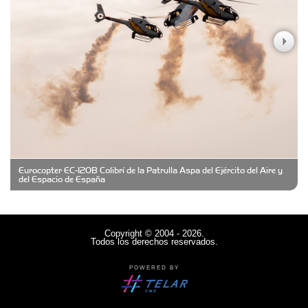
Casa Berta
Clima Castelar
CONSERVAS YAMASIRO
Eurocopter EC-120B Colibrí de la Patrulla Aspa del Ejército del Aire y
Cubanico´s - Cubanitos Rellenos!
del Espacio de España
Damiano Men´s Club
Copyright © 2004 - 2026.
Todos los derechos reservados.
Denisi Market
POWERED BY