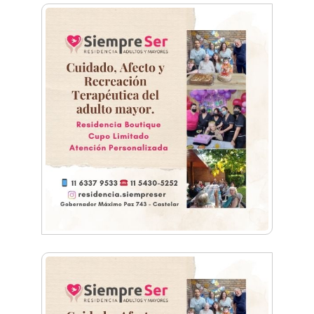
Vacaciones de Invierno: ciencia, experimentos
y shows de las Guerreras K-Pop en Castelar
La histórica FM En Tránsito cumple 39 años y
lo festejará con un fiestón en Auditorio Oeste
Sexo, deseo y vínculos: La Lic. Cecilia Ce llega a
Morón con "Encendé tu motor"
Silvia Villalba presentó Caudal Interno: "Tiene
que ver con el mensaje que quiero entregar
desde mi ser"
Planspiel: Conocé la experiencia educativa en
alemán que reunió a estudiantes de
Hurlingham y Quilmes
El día que Castelar creyó que Los Redondos
tocaban en el Club Argentino
Feria Conurbana: Resistencia Gráfica ante las
pantallas y lo intangible