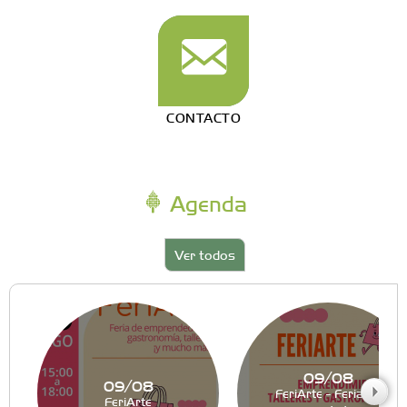
CONTACTO
Agenda
Ver todos
09/08
09/08
FeriArte - Feria de
FeriArte