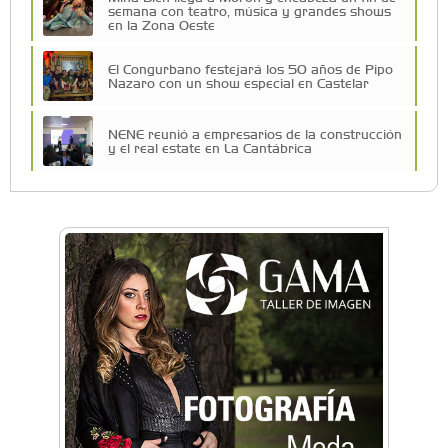
semana con teatro, música y grandes shows
en la Zona Oeste
El Congurbano festejará los 50 años de Pipo
Nazaro con un show especial en Castelar
NENE reunió a empresarios de la construcción
y el real estate en La Cantábrica
La Universidad de Morón llevó su innovación
educativa a Estados Unidos
Una compañía teatral de Castelar competirá
por el Premio FEBA Cultura
La primera vez que Eva Perón voló en avión lo
hizo desde Morón
Mariana Croce: "Hoy las empresas necesitan
un asesoramiento integral para crecer con
seguridad"