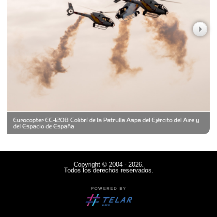
Casa Berta
Clima Castelar
CONSERVAS YAMASIRO
Eurocopter EC-120B Colibrí de la Patrulla Aspa del Ejército del Aire y
Cubanico´s - Cubanitos Rellenos!
del Espacio de España
Damiano Men´s Club
Copyright © 2004 - 2026.
Todos los derechos reservados.
Denisi Market
POWERED BY