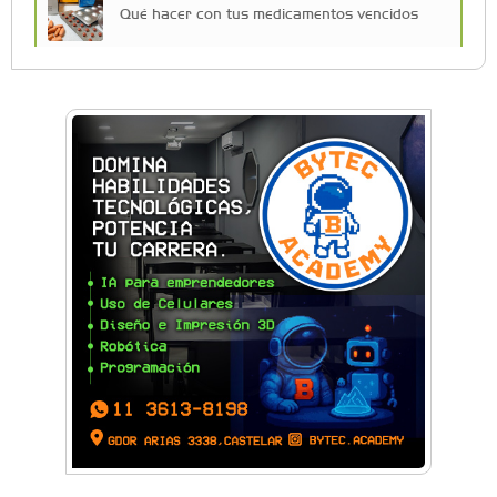
Qué hacer con tus medicamentos vencidos
Más de 80 emprendedores, K-Pop y canje de
figuritas: así fue la Feria Lupita en el Sofía
Barat
Vuelve la expo Morón Se Muestra: dos días
para conocer lo que se produce en el distrito
Historias con Toque Venezolano: Tequeños, la
esencia del sabor y la alegría en un bocado
Build With AI: Google Developer Groups
Castelar llevó charlas de IA a BYTEC
Lunettes de vegetales y corazón de
mozzarella: El paso a paso para una pasta de
autor
Una organización en expansión: Pamela
Álvarez y su enfoque integral en seguros