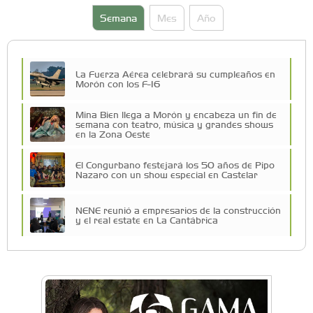
Semana
Mes
Año
La Fuerza Aérea celebrará su cumpleaños en
Morón con los F-16
Mina Bien llega a Morón y encabeza un fin de
semana con teatro, música y grandes shows
en la Zona Oeste
El Congurbano festejará los 50 años de Pipo
Nazaro con un show especial en Castelar
NENE reunió a empresarios de la construcción
y el real estate en La Cantábrica
Una compañía teatral de Castelar competirá
por el Premio FEBA Cultura
La primera vez que Eva Perón voló en avión lo
hizo desde Morón