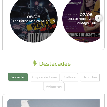
07/08
08/08
Lula Bertoldi Acustico en
The Police Men en Muddy´s
Muddys Club
Destacadas
Sociedad
Emprendedores
Cultura
Deportes
Avioneros