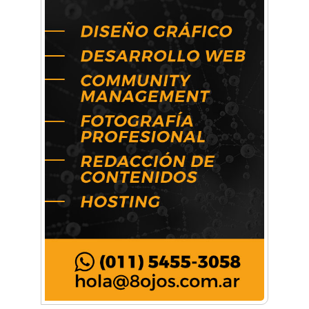
Artística ApasionArte
Artística Catalina
Artística Veral
BAIC Ramos Mejía
Brisé Estudio de Danzas
Buenos Aires Equipar