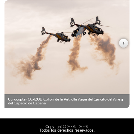
Carniceria y granja El Viejo Peña
Casa Berta
Clima Castelar
CONSERVAS YAMASIRO
Eurocopter EC-120B Colibrí de la Patrulla Aspa del Ejército del Aire y
Cubanico´s - Cubanitos Rellenos!
del Espacio de España
Damiano Men´s Club
Copyright © 2004 - 2026.
Todos los derechos reservados.