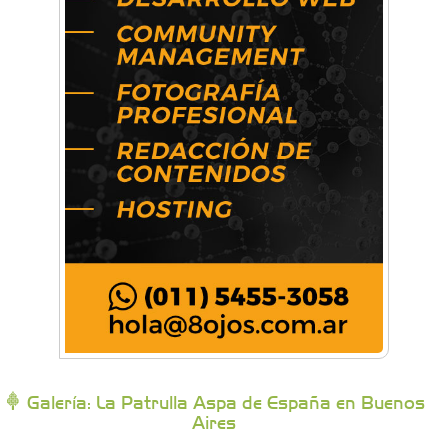
Artística Catalina
Artística Veral
BAIC Ramos Mejía
Brisé Estudio de Danzas
Buenos Aires Equipar
Bytec Academy
Galería: La Patrulla Aspa de España en Buenos
Aires
Campoy Federik - Productores Asesores de
Seguros