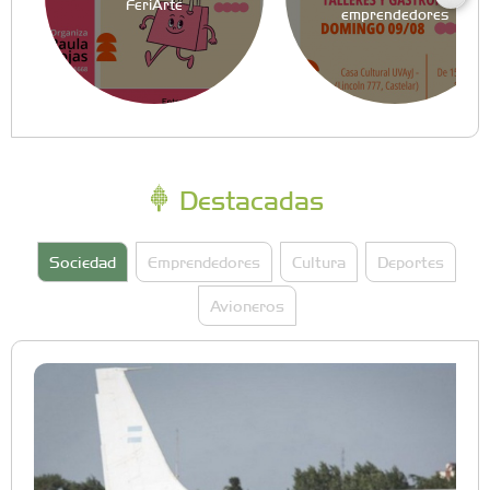
FeriArte
emprendedores
Destacadas
Sociedad
Emprendedores
Cultura
Deportes
Avioneros