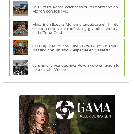
La Fuerza Aérea celebrará su cumpleaños en
Morón con los F-16
Mina Bien llega a Morón y encabeza un fin de
semana con teatro, música y grandes shows
en la Zona Oeste
El Congurbano festejará los 50 años de Pipo
Nazaro con un show especial en Castelar
La primera vez que Eva Perón voló en avión lo
hizo desde Morón
Una compañía teatral de Castelar competirá
por el Premio FEBA Cultura
Mariana Croce: "Hoy las empresas necesitan
un asesoramiento integral para crecer con
seguridad"
Música, teatro, yoga, danza y mucho más:
Conocé todos los talleres para aprender y
disfrutar en la Zona Oeste