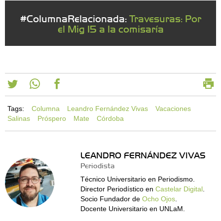
#ColumnaRelacionada:
Travesuras: Por
el Mig 15 a la comisaría
Tags:
Columna
Leandro Fernández Vivas
Vacaciones
Salinas
Próspero
Mate
Córdoba
LEANDRO FERNÁNDEZ VIVAS
Periodista
Técnico Universitario en Periodismo.
Director Periodístico en
Castelar Digital
.
Socio Fundador de
Ocho Ojos
.
Docente Universitario en UNLaM.