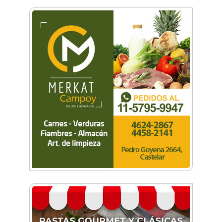
mejora el paisaje y el ánimo en Castelar
Morón abrió su primer Hospital de Día para el
cuidado de la salud mental
Castilla: Dejó todo por ver a San Martín
La Universidad de Morón abrió el debate sobre
Inteligencia Artificial en la Justicia
Jeppener, un pueblo lleno de vida
Tenés que visitar esta ciudad
BA Flota sorprendió a Buenos Aires con un
adelanto en Puerto Madero y el Planetario
#Archivo20Años: El día que Maradona jugó al