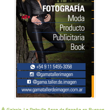
Artística Catalina
Artística Veral
BAIC Ramos Mejía
Brisé Estudio de Danzas
Buenos Aires Equipar
Bytec Academy
Galería: La Patrulla Aspa de España en Buenos