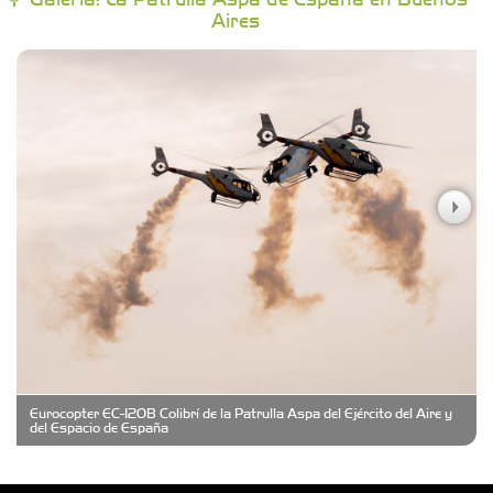
Aires
Campoy Federik - Productores Asesores de
Seguros
Carniceria y granja El Viejo Peña
Casa Berta
Clima Castelar
CONSERVAS YAMASIRO
Eurocopter EC-120B Colibrí de la Patrulla Aspa del Ejército del Aire y
Cubanico´s - Cubanitos Rellenos!
del Espacio de España