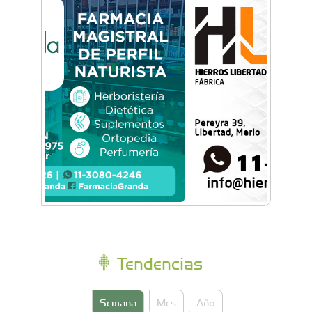
#Archivo20Años: El día que Maradona jugó al
bowling en Castelar
Tendencias
Semana
Mes
Año