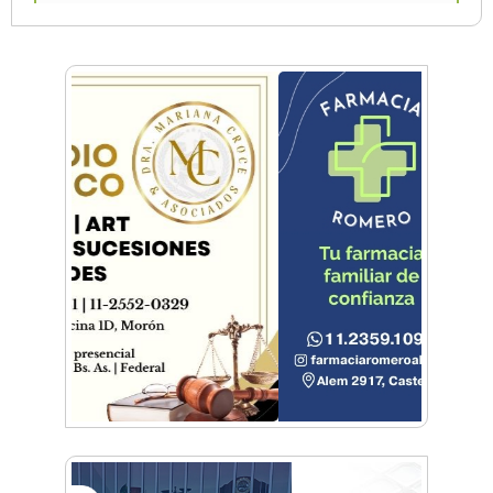
Jazmines en los muros: una solución verde que
mejora el paisaje y el ánimo en Castelar
Morón abrió su primer Hospital de Día para el
cuidado de la salud mental
Castilla: Dejó todo por ver a San Martín
La Universidad de Morón abrió el debate sobre
Inteligencia Artificial en la Justicia
Jeppener, un pueblo lleno de vida
Tenés que visitar esta ciudad
BA Flota sorprendió a Buenos Aires con un
adelanto en Puerto Madero y el Planetario