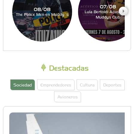
07/08
08/08
Lula Bertoldi Acustico en
The Police Men en Muddy´s
Muddys Club
Destacadas
Sociedad
Emprendedores
Cultura
Deportes
Avioneros