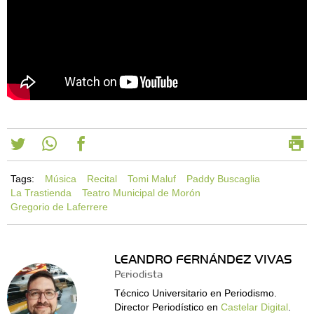
Tags:
Música
Recital
Tomi Maluf
Paddy Buscaglia
La Trastienda
Teatro Municipal de Morón
Gregorio de Laferrere
LEANDRO FERNÁNDEZ VIVAS
Periodista
Técnico Universitario en Periodismo.
Director Periodístico en
Castelar Digital
.