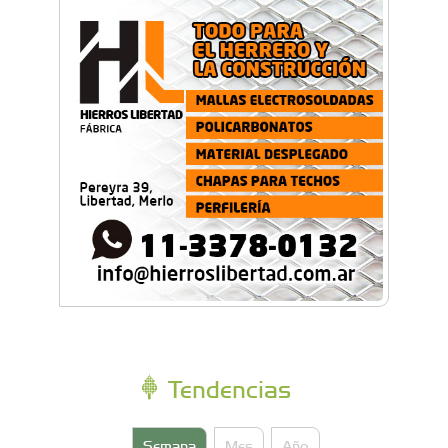
Feria Conurbana: Resistencia Gráfica ante las
pantallas y lo intangible
Tendencias
Semana
Mes
Año