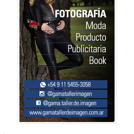
Artística ApasionArte
Artística Catalina
Artística Veral
BAIC Ramos Mejía
Brisé Estudio de Danzas
Buenos Aires Equipar
Bytec Academy