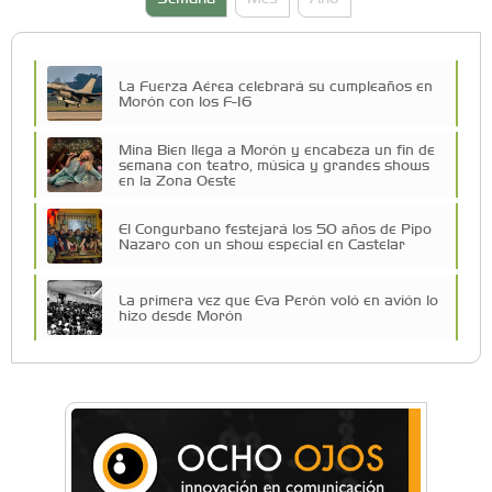
La Fuerza Aérea celebrará su cumpleaños en
Morón con los F-16
Mina Bien llega a Morón y encabeza un fin de
semana con teatro, música y grandes shows
en la Zona Oeste
El Congurbano festejará los 50 años de Pipo
Nazaro con un show especial en Castelar
La primera vez que Eva Perón voló en avión lo
hizo desde Morón
Una compañía teatral de Castelar competirá
por el Premio FEBA Cultura
Mariana Croce: "Hoy las empresas necesitan
un asesoramiento integral para crecer con
seguridad"