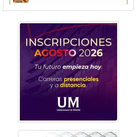
Vacaciones de Invierno: todas las actividades
para disfrutar en la Zona Oeste
Vacaciones de Invierno: ciencia, experimentos
y shows de las Guerreras K-Pop en Castelar
La histórica FM En Tránsito cumple 39 años y
lo festejará con un fiestón en Auditorio Oeste
Sexo, deseo y vínculos: La Lic. Cecilia Ce llega a
Morón con "Encendé tu motor"
Silvia Villalba presentó Caudal Interno: "Tiene
que ver con el mensaje que quiero entregar
desde mi ser"
Planspiel: Conocé la experiencia educativa en
alemán que reunió a estudiantes de
Hurlingham y Quilmes
El día que Castelar creyó que Los Redondos
tocaban en el Club Argentino