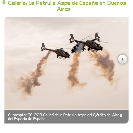
Galería: La Patrulla Aspa de España en Buenos
Aires
Campoy Federik - Productores Asesores de
Seguros
Carniceria y granja El Viejo Peña
Casa Berta
Clima Castelar
CONSERVAS YAMASIRO
Eurocopter EC-120B Colibrí de la Patrulla Aspa del Ejército del Aire y
Cubanico´s - Cubanitos Rellenos!
del Espacio de España