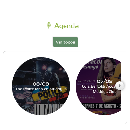
Agenda
Ver todos
07/08
08/08
Lula Bertoldi Acustico en
The Police Men en Muddy´s
Muddys Club