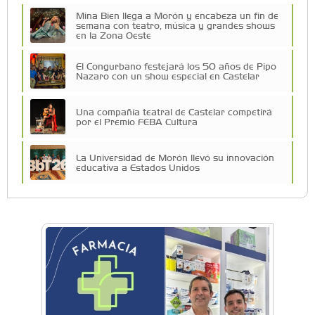
Mina Bien llega a Morón y encabeza un fin de
semana con teatro, música y grandes shows
en la Zona Oeste
El Congurbano festejará los 50 años de Pipo
Nazaro con un show especial en Castelar
Una compañía teatral de Castelar competirá
por el Premio FEBA Cultura
La Universidad de Morón llevó su innovación
educativa a Estados Unidos
Vacaciones de Invierno: todas las actividades
para disfrutar en la Zona Oeste
Vacaciones de Invierno: ciencia, experimentos
y shows de las Guerreras K-Pop en Castelar
La histórica FM En Tránsito cumple 39 años y
lo festejará con un fiestón en Auditorio Oeste