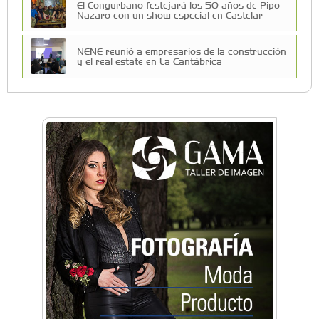
El Congurbano festejará los 50 años de Pipo
Nazaro con un show especial en Castelar
NENE reunió a empresarios de la construcción
y el real estate en La Cantábrica
Una compañía teatral de Castelar competirá
por el Premio FEBA Cultura
La primera vez que Eva Perón voló en avión lo
hizo desde Morón
Mariana Croce: "Hoy las empresas necesitan
un asesoramiento integral para crecer con
seguridad"
Música, teatro, yoga, danza y mucho más:
Conocé todos los talleres para aprender y
disfrutar en la Zona Oeste