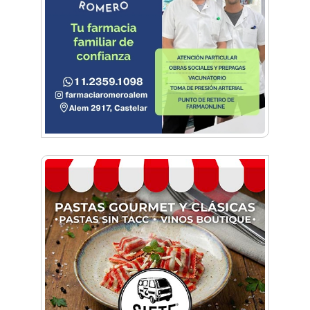
Sexo, deseo y vínculos: La Lic. Cecilia Ce llega a
Morón con "Encendé tu motor"
Silvia Villalba presentó Caudal Interno: "Tiene
que ver con el mensaje que quiero entregar
desde mi ser"
Planspiel: Conocé la experiencia educativa en
alemán que reunió a estudiantes de
Hurlingham y Quilmes
El día que Castelar creyó que Los Redondos
tocaban en el Club Argentino
Feria Conurbana: Resistencia Gráfica ante las
pantallas y lo intangible