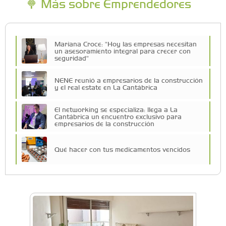
Más sobre Emprendedores
Mariana Croce: "Hoy las empresas necesitan
un asesoramiento integral para crecer con
seguridad"
NENE reunió a empresarios de la construcción
y el real estate en La Cantábrica
El networking se especializa: llega a La
Cantábrica un encuentro exclusivo para
empresarios de la construcción
Qué hacer con tus medicamentos vencidos
Más de 80 emprendedores, K-Pop y canje de
figuritas: así fue la Feria Lupita en el Sofía
Barat
Vuelve la expo Morón Se Muestra: dos días
para conocer lo que se produce en el distrito