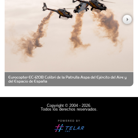
Casa Berta
Clima Castelar
CONSERVAS YAMASIRO
Eurocopter EC-120B Colibrí de la Patrulla Aspa del Ejército del Aire y
Cubanico´s - Cubanitos Rellenos!
del Espacio de España
Damiano Men´s Club
Copyright © 2004 - 2026.
Todos los derechos reservados.
Denisi Market
POWERED BY