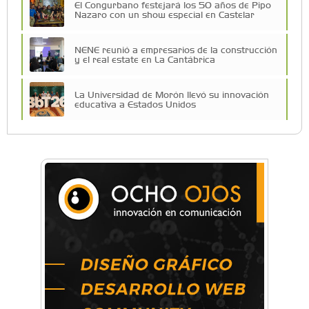
El Congurbano festejará los 50 años de Pipo
Nazaro con un show especial en Castelar
NENE reunió a empresarios de la construcción
y el real estate en La Cantábrica
La Universidad de Morón llevó su innovación
educativa a Estados Unidos
Una compañía teatral de Castelar competirá
por el Premio FEBA Cultura
La primera vez que Eva Perón voló en avión lo
hizo desde Morón
Mariana Croce: "Hoy las empresas necesitan
un asesoramiento integral para crecer con
seguridad"
Música, teatro, yoga, danza y mucho más:
Conocé todos los talleres para aprender y
disfrutar en la Zona Oeste