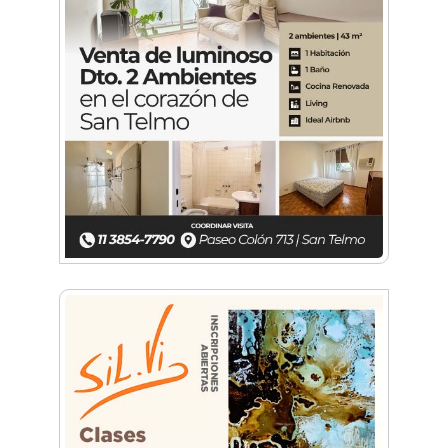
Historias con Toque Venezolano: Tequeños, la
esencia del sabor y la alegría en un bocado
Build With AI: Google Developer Groups
Castelar llevó charlas de IA a BYTEC
Lunettes de vegetales y corazón de
mozzarella: El paso a paso para una pasta de
autor
Una organización en expansión: Pamela
Álvarez y su enfoque integral en seguros
La mejor berenjena en escabeche está en la
Zona Oeste
Viva Fest llenó la plaza San Martín de Haedo
con música, feria y familias