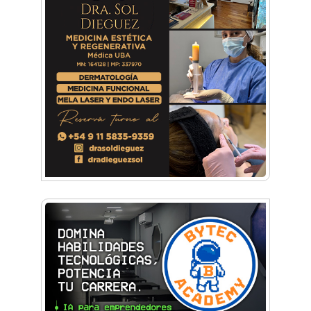
La histórica FM En Tránsito cumple 39 años y
lo festejará con un fiestón en Auditorio Oeste
Sexo, deseo y vínculos: La Lic. Cecilia Ce llega a
Morón con "Encendé tu motor"
Silvia Villalba presentó Caudal Interno: "Tiene
que ver con el mensaje que quiero entregar
desde mi ser"
Planspiel: Conocé la experiencia educativa en
alemán que reunió a estudiantes de
Hurlingham y Quilmes
El día que Castelar creyó que Los Redondos
tocaban en el Club Argentino
Feria Conurbana: Resistencia Gráfica ante las
pantallas y lo intangible