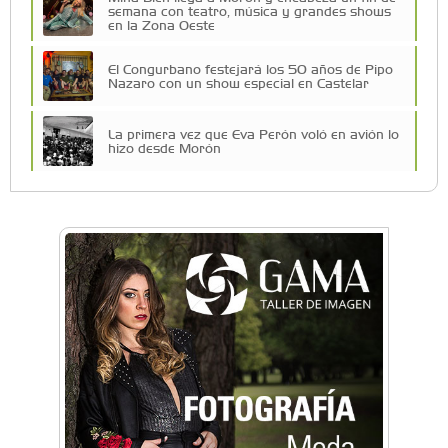
semana con teatro, música y grandes shows
en la Zona Oeste
El Congurbano festejará los 50 años de Pipo
Nazaro con un show especial en Castelar
La primera vez que Eva Perón voló en avión lo
hizo desde Morón
Una compañía teatral de Castelar competirá
por el Premio FEBA Cultura
Mariana Croce: "Hoy las empresas necesitan
un asesoramiento integral para crecer con
seguridad"
Música, teatro, yoga, danza y mucho más:
Conocé todos los talleres para aprender y
disfrutar en la Zona Oeste