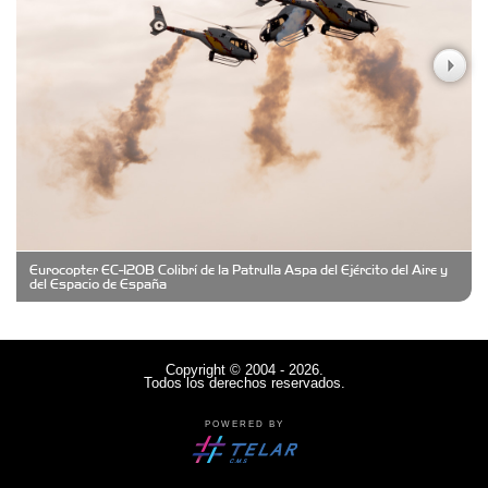
Casa Berta
Clima Castelar
CONSERVAS YAMASIRO
Eurocopter EC-120B Colibrí de la Patrulla Aspa del Ejército del Aire y
Cubanico´s - Cubanitos Rellenos!
del Espacio de España
Damiano Men´s Club
Copyright © 2004 - 2026.
Todos los derechos reservados.
Denisi Market
POWERED BY