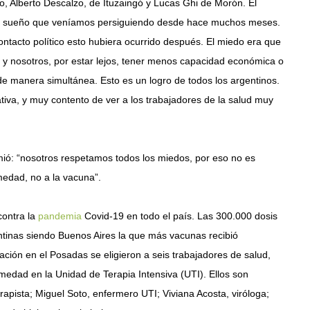
 Alberto Descalzo, de Ituzaingó y Lucas Ghi de Morón. El
es un sueño que veníamos persiguiendo desde hace muchos meses.
 contacto político esto hubiera ocurrido después. El miedo era que
y nosotros, por estar lejos, tener menos capacidad económica o
de manera simultánea. Esto es un logro de todos los argentinos.
tiva, y muy contento de ver a los trabajadores de la salud muy
ió: “nosotros respetamos todos los miedos, por eso no es
medad, no a la vacuna”.
contra la
pandemia
Covid-19 en todo el país. Las 300.000 dosis
rgentinas siendo Buenos Aires la que más vacunas recibió
ción en el Posadas se eligieron a seis trabajadores de salud,
rmedad en la Unidad de Terapia Intensiva (UTI). Ellos son
apista; Miguel Soto, enfermero UTI; Viviana Acosta, viróloga;