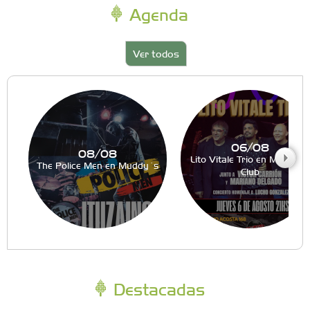
Agenda
Ver todos
06/08
08/08
Lito Vitale Trio en Muddy´s
The Police Men en Muddy´s
Club
Destacadas