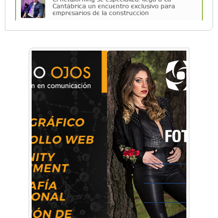
Cantábrica un encuentro exclusivo para
empresarios de la construcción
La Fuerza Aérea celebrará su cumpleaños en
Morón con los F-16
Una compañía teatral de Castelar competirá
por el Premio FEBA Cultura
La primera vez que Eva Perón voló en avión lo
hizo desde Morón
Mariana Croce: "Hoy las empresas necesitan
un asesoramiento integral para crecer con
seguridad"
Música, teatro, yoga, danza y mucho más:
Conocé todos los talleres para aprender y
disfrutar en la Zona Oeste