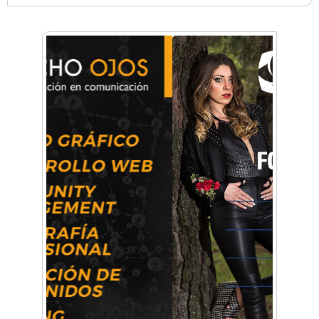
Anahata - Tu comunidad de bienestar y
crecimiento personal
Arq. Horacio Alejandro Sánchez
Artística ApasionArte
Artística Catalina
Artística Veral
BAIC Ramos Mejía