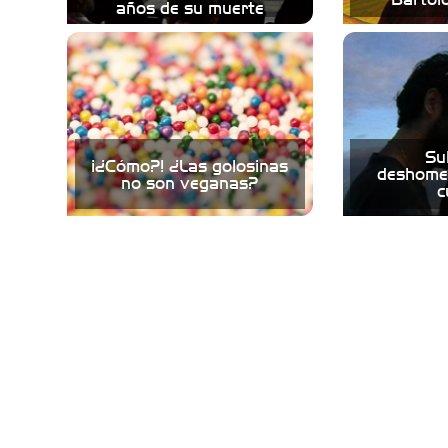
años de su muerte
Sub
¡¿Cómo?! ¿Las golosinas
deshomer
no son veganas?
c