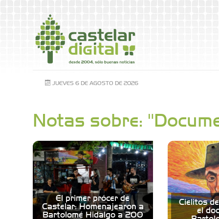
JUEVES 6 DE AGOSTO DE 2026
Notas sobre: "Docume
El primer prócer de
Cielitos d
Castelar: Homenajearon a
el do
Bartolomé Hidalgo a 200
Bartol