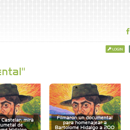
LOGIN
ntal"
Filmaron un documental
e Castelar: mirá
para homenajear a
cumetal de
Bartolomé Hidalgo a 200
omé Hidalgo