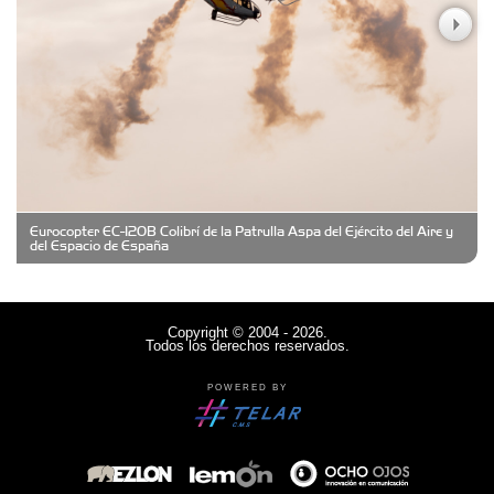
Casa Berta
Clima Castelar
CONSERVAS YAMASIRO
Eurocopter EC-120B Colibrí de la Patrulla Aspa del Ejército del Aire y
Cubanico´s - Cubanitos Rellenos!
del Espacio de España
Damiano Men´s Club
Copyright © 2004 - 2026.
Todos los derechos reservados.
Denisi Market
POWERED BY
Deutsche Schule Hurlingham