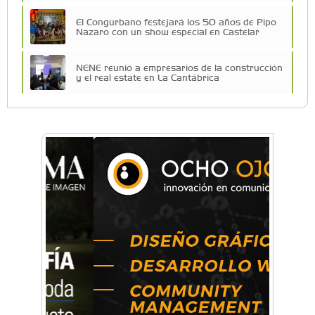
El Congurbano festejará los 50 años de Pipo
Nazaro con un show especial en Castelar
NENE reunió a empresarios de la construcción
y el real estate en La Cantábrica
Una compañía teatral de Castelar competirá
por el Premio FEBA Cultura
La primera vez que Eva Perón voló en avión lo
hizo desde Morón
Mariana Croce: "Hoy las empresas necesitan
un asesoramiento integral para crecer con
seguridad"
Música, teatro, yoga, danza y mucho más:
Conocé todos los talleres para aprender y
disfrutar en la Zona Oeste