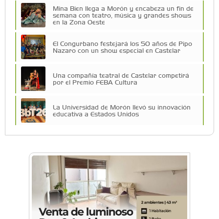
Mina Bien llega a Morón y encabeza un fin de
semana con teatro, música y grandes shows
en la Zona Oeste
El Congurbano festejará los 50 años de Pipo
Nazaro con un show especial en Castelar
Una compañía teatral de Castelar competirá
por el Premio FEBA Cultura
La Universidad de Morón llevó su innovación
educativa a Estados Unidos
Vacaciones de Invierno: todas las actividades
para disfrutar en la Zona Oeste
Vacaciones de Invierno: ciencia, experimentos
y shows de las Guerreras K-Pop en Castelar
La histórica FM En Tránsito cumple 39 años y
lo festejará con un fiestón en Auditorio Oeste