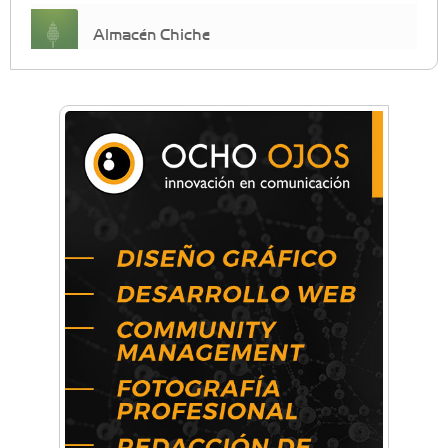
Almacén Chiche
Anahata - Tu comunidad de bienestar y
crecimiento personal
Arq. Horacio Alejandro Sánchez
Artística ApasionArte
Artística Catalina
Artística Veral