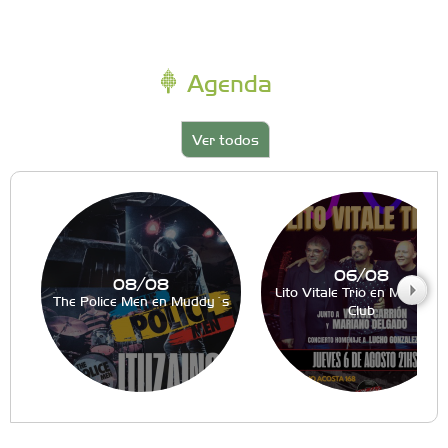
Agenda
Ver todos
06/08
08/08
Lito Vitale Trio en Muddy´s
The Police Men en Muddy´s
Club