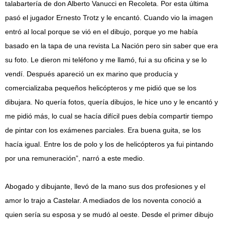
talabartería de don Alberto Vanucci en Recoleta. Por esta última
pasó el jugador Ernesto Trotz y le encantó. Cuando vio la imagen
entró al local porque se vió en el dibujo, porque yo me había
basado en la tapa de una revista La Nación pero sin saber que era
su foto. Le dieron mi teléfono y me llamó, fui a su oficina y se lo
vendí. Después apareció un ex marino que producía y
comercializaba pequeños helicópteros y me pidió que se los
dibujara. No quería fotos, quería dibujos, le hice uno y le encantó y
me pidió más, lo cual se hacía difícil pues debía compartir tiempo
de pintar con los exámenes parciales. Era buena guita, se los
hacía igual. Entre los de polo y los de helicópteros ya fui pintando
por una remuneración”, narró a este medio.
Abogado y dibujante, llevó de la mano sus dos profesiones y el
amor lo trajo a Castelar. A mediados de los noventa conoció a
quien sería su esposa y se mudó al oeste. Desde el primer dibujo