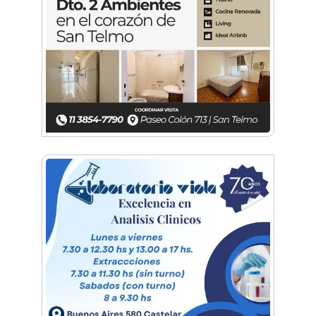
Sexo, deseo y vínculos: La Lic. Cecilia Ce llega a
Morón con "Encendé tu motor"
Silvia Villalba presentó Caudal Interno: "Tiene
que ver con el mensaje que quiero entregar
desde mi ser"
Planspiel: Conocé la experiencia educativa en
alemán que reunió a estudiantes de
Hurlingham y Quilmes
El día que Castelar creyó que Los Redondos
tocaban en el Club Argentino
Feria Conurbana: Resistencia Gráfica ante las
pantallas y lo intangible