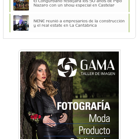
El Congurbano festejará los 50 años de Pipo
Nazaro con un show especial en Castelar
NENE reunió a empresarios de la construcción
y el real estate en La Cantábrica
La Universidad de Morón llevó su innovación
educativa a Estados Unidos
Una compañía teatral de Castelar competirá
por el Premio FEBA Cultura
La primera vez que Eva Perón voló en avión lo
hizo desde Morón
Mariana Croce: "Hoy las empresas necesitan
un asesoramiento integral para crecer con
seguridad"
Música, teatro, yoga, danza y mucho más:
Conocé todos los talleres para aprender y
disfrutar en la Zona Oeste