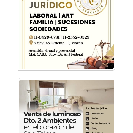
Dr. Omar Battilana: casi cuatro décadas de
odontología en Castelar con una premisa que
no cambió
Emiliano Brancciari inauguró "El Banquito de
Norita", el nuevo ciclo cultural de la Casa
Museo Nora Cortiñas
No funcionará el Ferrocarril Sarmiento por
cuatro días
¡Sí, prometo! Miles de estudiantes de Morón
prometieron lealtad a la bandera
Empresas, emprendedores y cultura se
reunieron en Expo Morón Se Muestra
Empezá a estudiar en agosto: la Universidad
de Morón abrió las inscripciones para el
segundo cuatrimestre