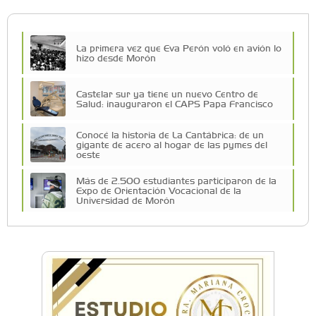
La primera vez que Eva Perón voló en avión lo
hizo desde Morón
Castelar sur ya tiene un nuevo Centro de
Salud: inauguraron el CAPS Papa Francisco
Conocé la historia de La Cantábrica: de un
gigante de acero al hogar de las pymes del
oeste
Más de 2.500 estudiantes participaron de la
Expo de Orientación Vocacional de la
Universidad de Morón
A 19 años de la nevada histórica: ¿puede
volver a nevar en Castelar?
De Castelar a Júpiter: Conocé la historia del
vecino que mapeó la luna hacia la que viaja
Castelar Digital