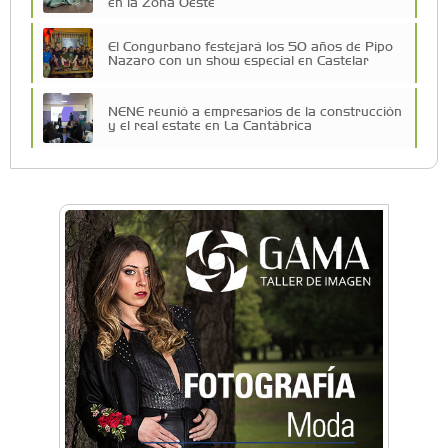
en la Zona Oeste
El Congurbano festejará los 50 años de Pipo
Nazaro con un show especial en Castelar
NENE reunió a empresarios de la construcción
y el real estate en La Cantábrica
La Universidad de Morón llevó su innovación
educativa a Estados Unidos
Una compañía teatral de Castelar competirá
por el Premio FEBA Cultura
La primera vez que Eva Perón voló en avión lo
hizo desde Morón
Mariana Croce: "Hoy las empresas necesitan
un asesoramiento integral para crecer con
seguridad"
Música, teatro, yoga, danza y mucho más:
Conocé todos los talleres para aprender y