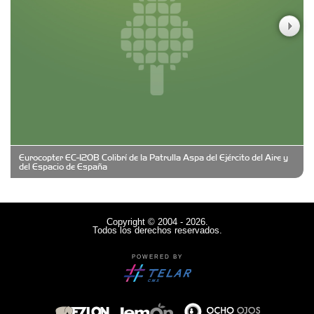
Casa Berta
Clima Castelar
CONSERVAS YAMASIRO
Eurocopter EC-120B Colibrí de la Patrulla Aspa del Ejército del Aire y
Cubanico´s - Cubanitos Rellenos!
del Espacio de España
Damiano Men´s Club
Copyright © 2004 - 2026.
Todos los derechos reservados.
Denisi Market
POWERED BY
Deutsche Schule Hurlingham