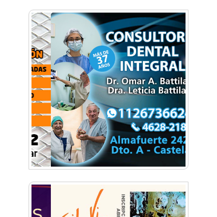
Barat
Vuelve la expo Morón Se Muestra: dos días
para conocer lo que se produce en el distrito
Historias con Toque Venezolano: Tequeños, la
esencia del sabor y la alegría en un bocado
Build With AI: Google Developer Groups
Castelar llevó charlas de IA a BYTEC
Lunettes de vegetales y corazón de
mozzarella: El paso a paso para una pasta de
autor
Una organización en expansión: Pamela
Álvarez y su enfoque integral en seguros
La mejor berenjena en escabeche está en la
Zona Oeste
Viva Fest llenó la plaza San Martín de Haedo