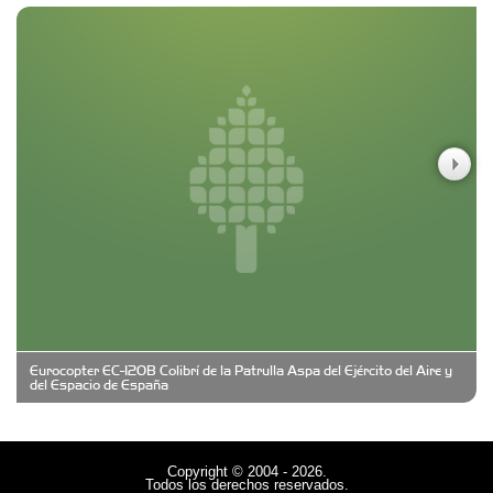
Seguros
Carniceria y granja El Viejo Peña
Casa Berta
Clima Castelar
CONSERVAS YAMASIRO
Eurocopter EC-120B Colibrí de la Patrulla Aspa del Ejército del Aire y
Cubanico´s - Cubanitos Rellenos!
del Espacio de España
Damiano Men´s Club
Copyright © 2004 - 2026.
Todos los derechos reservados.