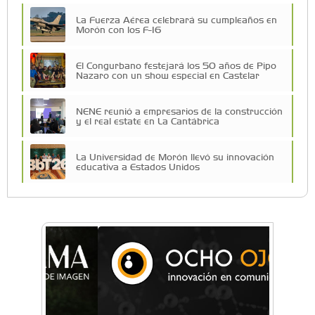
La Fuerza Aérea celebrará su cumpleaños en
Morón con los F-16
El Congurbano festejará los 50 años de Pipo
Nazaro con un show especial en Castelar
NENE reunió a empresarios de la construcción
y el real estate en La Cantábrica
La Universidad de Morón llevó su innovación
educativa a Estados Unidos
Una compañía teatral de Castelar competirá
por el Premio FEBA Cultura
La primera vez que Eva Perón voló en avión lo
hizo desde Morón
Mariana Croce: "Hoy las empresas necesitan
un asesoramiento integral para crecer con
seguridad"