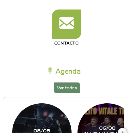
CONTACTO
Agenda
Ver todos
06/08
08/08
Lito Vitale Trio en Muddy´s