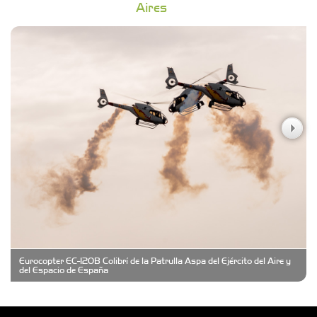
Aires
Campoy Federik - Productores Asesores de
Seguros
Carniceria y granja El Viejo Peña
Casa Berta
Clima Castelar
CONSERVAS YAMASIRO
Eurocopter EC-120B Colibrí de la Patrulla Aspa del Ejército del Aire y
Cubanico´s - Cubanitos Rellenos!
del Espacio de España
Damiano Men´s Club