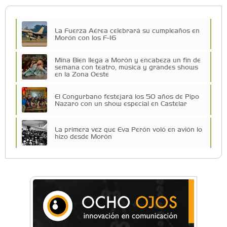
La Fuerza Aérea celebrará su cumpleaños en
Morón con los F-16
Mina Bien llega a Morón y encabeza un fin de
semana con teatro, música y grandes shows
en la Zona Oeste
El Congurbano festejará los 50 años de Pipo
Nazaro con un show especial en Castelar
La primera vez que Eva Perón voló en avión lo
hizo desde Morón
Una compañía teatral de Castelar competirá
por el Premio FEBA Cultura
Mariana Croce: "Hoy las empresas necesitan
un asesoramiento integral para crecer con
seguridad"
Música, teatro, yoga, danza y mucho más: