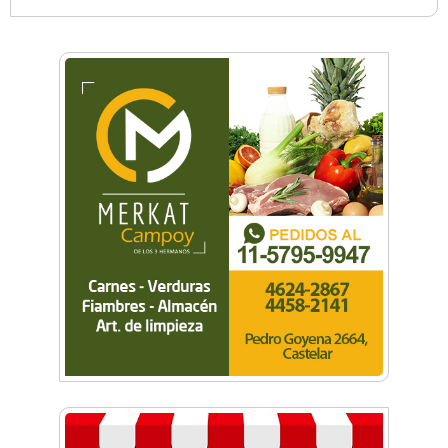
El Club Morón volvió al Torneo Federal de
Básquet después de más de 40 años
Facundo Rojas Manera: “Quiero dejar a la
Argentina en lo más alto”
Descubrí la historia desconocida de los arcos
del Club GEI
Club Morón celebró sus 127 años con un
fiestón
Fútbol, familia y solidaridad: 30 años del
torneo de Ex Alumnos del Colegio San José de
Morón
Bajo las estrellas: miles de vecinos corrieron
por Castelar Norte
Morón corre de noche: llega la primera edición
del evento atlético en Castelar