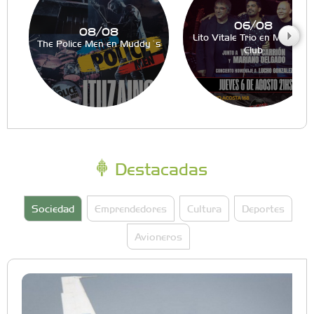
06/08
08/08
Lito Vitale Trio en Muddy´s
The Police Men en Muddy´s
Club
Destacadas
Sociedad
Emprendedores
Cultura
Deportes
Avioneros