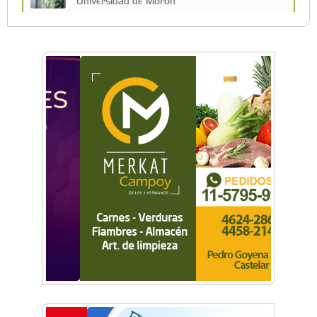
Universidad de Morón
A 19 años de la nevada histórica: ¿puede
volver a nevar en Castelar?
De Castelar a Júpiter: Conocé la historia del
vecino que mapeó la luna hacia la que viaja
Castelar Digital
Dr. Omar Battilana: casi cuatro décadas de
odontología en Castelar con una premisa que
no cambió
Emiliano Brancciari inauguró "El Banquito de
Norita", el nuevo ciclo cultural de la Casa
Museo Nora Cortiñas
No funcionará el Ferrocarril Sarmiento por
cuatro días
¡Sí, prometo! Miles de estudiantes de Morón
prometieron lealtad a la bandera
Empresas, emprendedores y cultura se