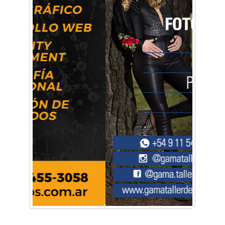
Artística ApasionArte
Artística Catalina
Artística Veral
BAIC Ramos Mejía
Brisé Estudio de Danzas
Buenos Aires Equipar
Bytec Academy