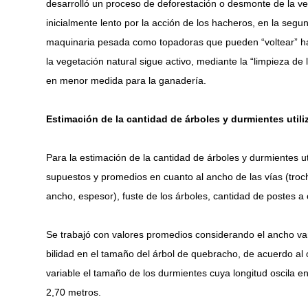
desarrolló un proceso de deforestación o desmonte de la vege
inicialmente lento por la acción de los hacheros, en la seg
maquinaria pesada como topadoras que pueden “voltear” ha
la vegetación natural sigue activo, mediante la “limpieza de la
en menor medida para la ganadería.
Estimación de la cantidad de árboles y durmientes utiliz
Para la estimación de la cantidad de árboles y durmientes ut
supuestos y promedios en cuanto al ancho de las vías (troc
ancho, espesor), fuste de los árboles, cantidad de postes a 
Se trabajó con valores promedios considerando el ancho varia
bilidad en el tamaño del árbol de quebracho, de acuerdo al 
variable el tamaño de los durmientes cuya longitud oscila e
2,70 metros.