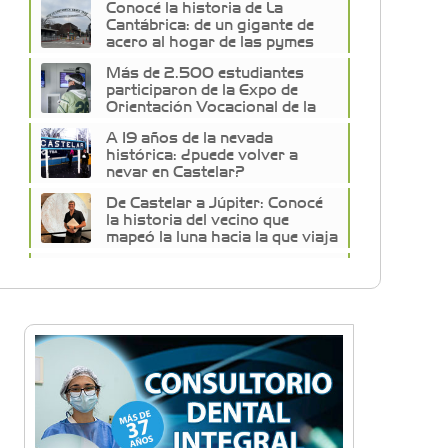
Conocé la historia de La
Cantábrica: de un gigante de
acero al hogar de las pymes
del oeste
Más de 2.500 estudiantes
participaron de la Expo de
Orientación Vocacional de la
Universidad de Morón
A 19 años de la nevada
histórica: ¿puede volver a
nevar en Castelar?
De Castelar a Júpiter: Conocé
la historia del vecino que
mapeó la luna hacia la que viaja
Castelar Digital
Dr. Omar Battilana: casi cuatro
décadas de odontología en
Castelar con una premisa que
no cambió
Emiliano Brancciari inauguró
"El Banquito de Norita", el
nuevo ciclo cultural de la Casa
te y desmonte para cultivo de trigo. Tucumán.
Museo Nora Cortiñas
No funcionará el Ferrocarril
Sarmiento por cuatro días