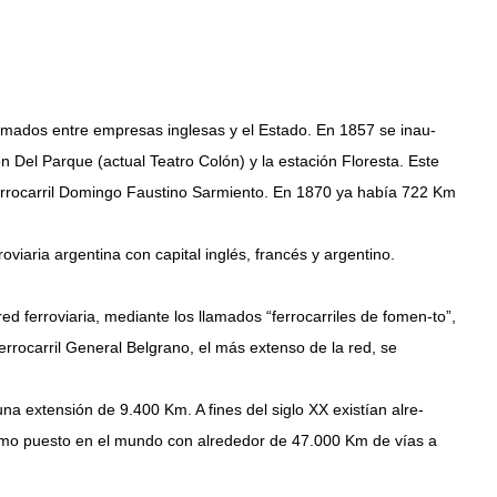
irmados entre empresas inglesas y el Estado. En 1857 se inau-
ón Del Parque (actual Teatro Colón) y la estación Floresta. Este
 Ferrocarril Domingo Faustino Sarmiento. En 1870 ya había 722 Km
oviaria argentina con capital inglés, francés y argentino.
ed ferroviaria, mediante los llamados “ferrocarriles de fomen-to”,
errocarril General Belgrano, el más extenso de la red, se
 una extensión de 9.400 Km. A fines del siglo XX existían alre-
cimo puesto en el mundo con alrededor de 47.000 Km de vías a