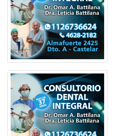
¡Sí, prometo! Miles de
estudiantes de Morón
prometieron lealtad a la
bandera
Empresas, emprendedores y
cultura se reunieron en Expo
Morón Se Muestra
Empezá a estudiar en agosto:
la Universidad de Morón abrió
las inscripciones para el
segundo cuatrimestre