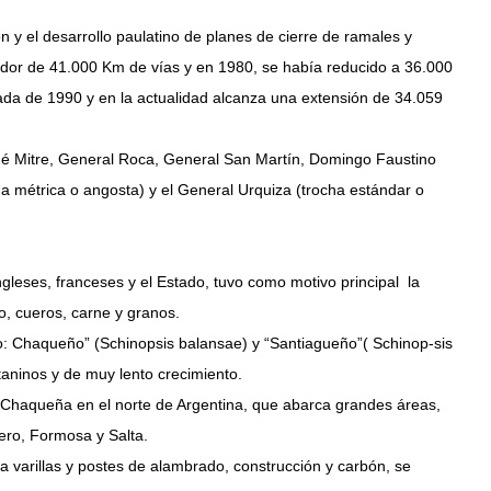
ón y el desarrollo paulatino de planes de cierre de ramales y
edor de 41.000 Km de vías y en 1980, se había reducido a 36.000
cada de 1990 y en la actualidad alcanza una extensión de 34.059
lomé Mitre, General Roca, General San Martín, Domingo Faustino
a métrica o angosta) y el General Urquiza (trocha estándar o
ingleses, franceses y el Estado, tuvo como motivo principal la
o, cueros, carne y granos.
: Chaqueño” (Schinopsis balansae) y “Santiagueño”( Schinop-sis
taninos y de muy lento crecimiento.
n Chaqueña en el norte de Argentina, que abarca grandes áreas,
ero, Formosa y Salta.
 varillas y postes de alambrado, construcción y carbón, se