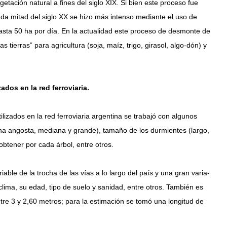
tación natural a fines del siglo XIX. Si bien este proceso fue
unda mitad del siglo XX se hizo más intenso mediante el uso de
sta 50 ha por día. En la actualidad este proceso de desmonte de
s tierras” para agricultura (soja, maíz, trigo, girasol, algo-dón) y
ados en la red ferroviaria.
ilizados en la red ferroviaria argentina se trabajó con algunos
ha angosta, mediana y grande), tamaño de los durmientes (largo,
obtener por cada árbol, entre otros.
ble de la trocha de las vías a lo largo del país y una gran varia-
clima, su edad, tipo de suelo y sanidad, entre otros. También es
ntre 3 y 2,60 metros; para la estimación se tomó una longitud de